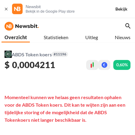
Newsbit
Bekijk
Bekijk in de Google Play store
Overzicht
Statistieken
Uitleg
Nieuws
ABDS Token koers
#11196
$
0,0004211
0,60%
€
Momenteel kunnen we helaas geen resultaten ophalen
voor de ABDS Token koers. Dit kan te wijten zijn aan een
tijdelijke storing of de mogelijkheid dat de ABDS
Tokenkoers niet langer beschikbaar is.