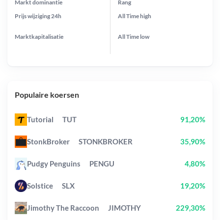
Markt dominantie
Rang
Prijs wijziging
24h
All Time
high
Marktkapitalisatie
All Time
low
Populaire koersen
Tutorial
TUT
91,20%
StonkBroker
STONKBROKER
35,90%
Pudgy Penguins
PENGU
4,80%
Solstice
SLX
19,20%
Jimothy The Raccoon
JIMOTHY
229,30%