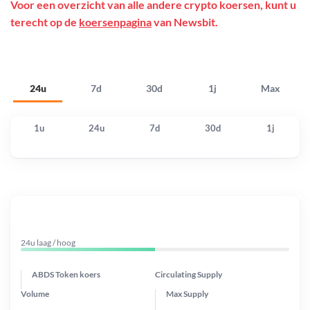
Voor een overzicht van alle andere crypto koersen, kunt u
terecht op de
koersenpagina
van Newsbit.
24u
7d
30d
1j
Max
1u
24u
7d
30d
1j
24u laag / hoog
ABDS Token koers
Circulating Supply
Volume
Max Supply