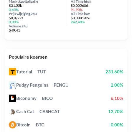
Marktkapitalisatie
All Time
high
$31.55k
$0,005606
0,65%
91,90%
Prijs wijziging
24u
All Time
low
$0,0₅291
$0,0001326
0,80%
242,48%
Volume 24u
$49.41
Populaire koersen
Tutorial
TUT
231,60%
Pudgy Penguins
PENGU
2,00%
Biconomy
BICO
6,10%
Cash Cat
CASHCAT
12,70%
Bitcoin
BTC
0,00%