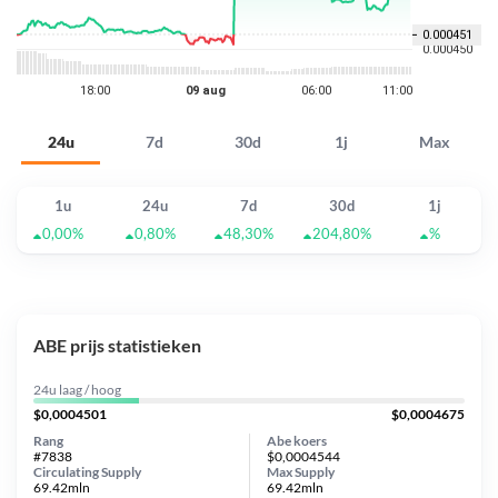
24u
7d
30d
1j
Max
1u
24u
7d
30d
1j
0,00%
0,80%
48,30%
204,80%
%
ABE prijs statistieken
24u laag / hoog
$0,0004501
$0,0004675
Rang
Abe koers
#7838
$0,0004544
Circulating Supply
Max Supply
69.42mln
69.42mln