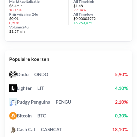
Marktkapitalisatie
All Time
high
$8.4mln
$1,48
10,15%
99,34%
Prijs wijziging
24u
All Time
low
$0,01
$0,00005972
0,50%
16.253,07%
Volume 24u
$3.57mln
Populaire koersen
Ondo
ONDO
5,90%
Lighter
LIT
4,10%
Pudgy Penguins
PENGU
2,10%
Bitcoin
BTC
0,30%
Cash Cat
CASHCAT
18,10%