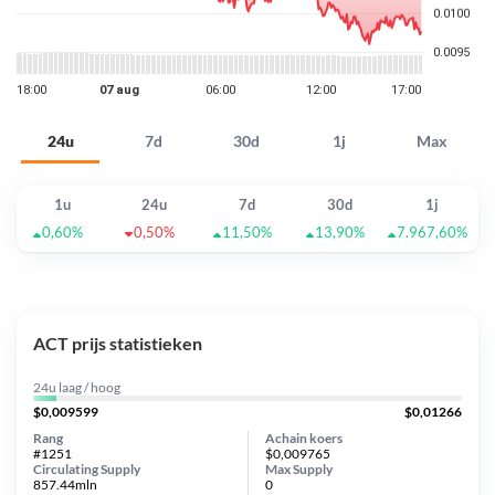
24u
7d
30d
1j
Max
1u
24u
7d
30d
1j
0,60%
0,50%
11,50%
13,90%
7.967,60%
ACT prijs statistieken
24u laag / hoog
$0,009599
$0,01266
Rang
Achain koers
#1251
$0,009765
Circulating Supply
Max Supply
857.44mln
0