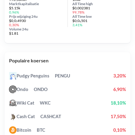
Marktkapitalisatie
All Time
high
$5.15k
$0,002381
0,96%
99,78%
Prijs wijziging
24u
All Time
low
$0,0₇4930
$0,0₅501
0,30%
3,41%
Volume 24u
$1.81
Populaire koersen
Pudgy Penguins
PENGU
3,20%
Ondo
ONDO
6,90%
Wiki Cat
WKC
18,10%
Cash Cat
CASHCAT
17,50%
Bitcoin
BTC
0,10%