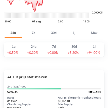
24u
7d
30d
1j
Max
1u
24u
7d
30d
1j
0,50%
0,30%
0,80%
5,20%
94,00%
ACT B prijs statistieken
24u laag / hoog
$0,0₅51
$0,0₅524
Rang
ACT B : The Bonk Prophecy koers
#11546
$0,0₅518
Circulating Supply
Max Supply
993.58mln
1mld