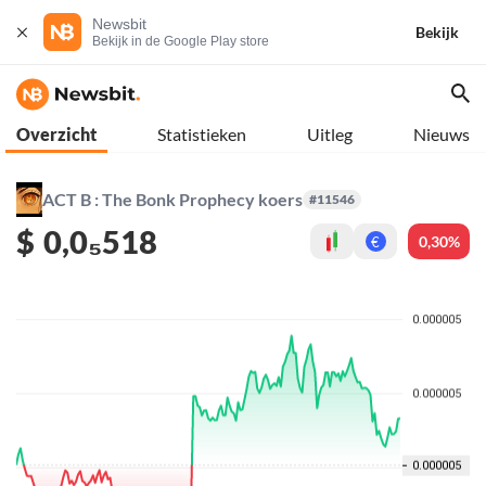
Newsbit
Bekijk
Bekijk in de Google Play store
Overzicht
Statistieken
Uitleg
Nieuws
ACT B : The Bonk Prophecy koers
#11546
$
0,0₅518
0,30%
€