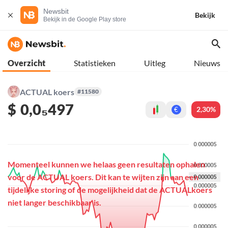
Newsbit
Bekijk
Bekijk in de Google Play store
Overzicht
Statistieken
Uitleg
Nieuws
ACTUAL koers
#11580
$
0,0₅497
2,30%
€
Momenteel kunnen we helaas geen resultaten ophalen
voor de ACTUAL koers. Dit kan te wijten zijn aan een
tijdelijke storing of de mogelijkheid dat de ACTUALkoers
niet langer beschikbaar is.