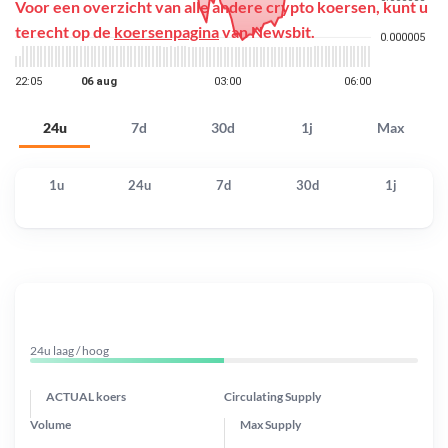
Voor een overzicht van alle andere crypto koersen, kunt u
terecht op de
koersenpagina
van Newsbit.
24u
7d
30d
1j
Max
1u
24u
7d
30d
1j
24u laag / hoog
ACTUAL koers
Circulating Supply
Volume
Max Supply