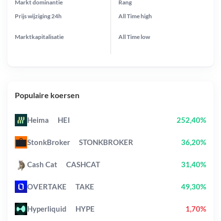
Markt dominantie
Rang
Prijs wijziging
24h
All Time
high
Marktkapitalisatie
All Time
low
Populaire koersen
Heima
HEI
252,40%
StonkBroker
STONKBROKER
36,20%
Cash Cat
CASHCAT
31,40%
OVERTAKE
TAKE
49,30%
Hyperliquid
HYPE
1,70%