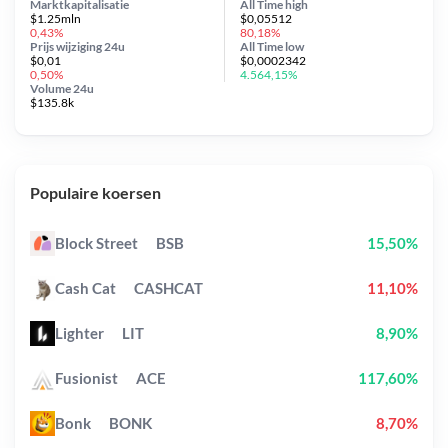
Marktkapitalisatie
All Time
high
$1.25mln
$0,05512
0,43%
80,18%
Prijs wijziging
24u
All Time
low
$0,01
$0,0002342
0,50%
4.564,15%
Volume 24u
$135.8k
Populaire koersen
Block Street
BSB
15,50%
Cash Cat
CASHCAT
11,10%
Lighter
LIT
8,90%
Fusionist
ACE
117,60%
Bonk
BONK
8,70%