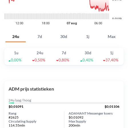
24u
7d
30d
1j
Max
1u
24u
7d
30d
1j
0,00%
0,50%
0,80%
0,40%
37,40%
ADM prijs statistieken
24u laag / hoog
$0,01091
$0,01106
Rang
ADAMANT Messenger koers
#2625
$0,01092
Circulating Supply
Max Supply
114.55mln
200mln