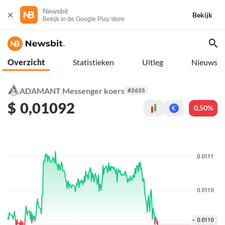
Newsbit
Bekijk
Bekijk in de Google Play store
Overzicht
Statistieken
Uitleg
Nieuws
ADAMANT Messenger koers
#2625
$
0,01092
0,50%
€