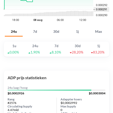
24u
7d
30d
1j
Max
1u
24u
7d
30d
1j
0,00%
1,90%
8,10%
28,20%
83,20%
ADP prijs statistieken
24u laag / hoog
$0,0002926
$0,0003004
Rang
Adappter koers
#2576
$0,0002992
Circulating Supply
Max Supply
4.47mld
0