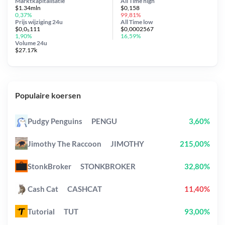
Marktkapitalisatie
All Time
high
$1.34mln
$0,158
0,37%
99,81%
Prijs wijziging
24u
All Time
low
$0,0₅111
$0,0002567
1,90%
16,59%
Volume 24u
$27.17k
Populaire koersen
Pudgy Penguins
PENGU
3,60%
Jimothy The Raccoon
JIMOTHY
215,00%
StonkBroker
STONKBROKER
32,80%
Cash Cat
CASHCAT
11,40%
Tutorial
TUT
93,00%