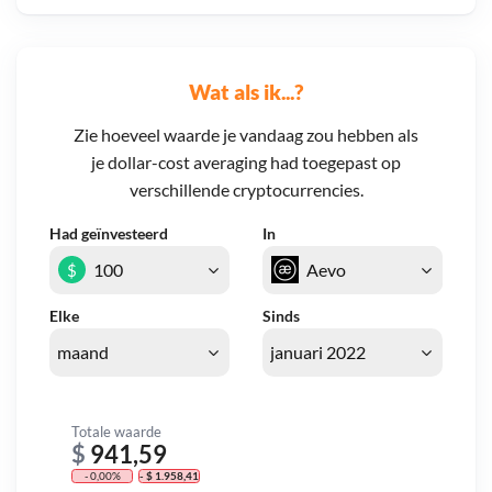
Wat als ik...?
Zie hoeveel waarde je vandaag zou hebben als
je dollar-cost averaging had toegepast op
verschillende cryptocurrencies.
Had geïnvesteerd
In
$
Elke
Sinds
Totale waarde
$
941,59
- 0,00%
- $ 1.958,41