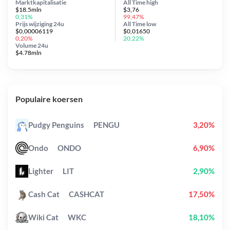
Marktkapitalisatie
All Time
high
$18.5mln
$3,76
0,31%
99,47%
Prijs wijziging
24u
All Time
low
$0,00006119
$0,01650
0,20%
20,22%
Volume 24u
$4.78mln
Populaire koersen
Pudgy Penguins
PENGU
3,20%
Ondo
ONDO
6,90%
Lighter
LIT
2,90%
Cash Cat
CASHCAT
17,50%
Wiki Cat
WKC
18,10%