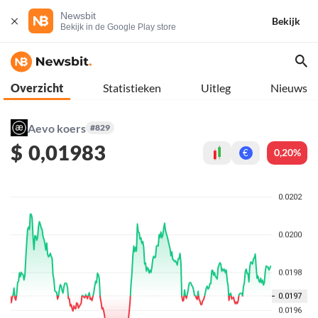
Newsbit
Bekijk
Bekijk in de Google Play store
Overzicht
Statistieken
Uitleg
Nieuws
Aevo koers
#829
$
0,01983
0,20%
€