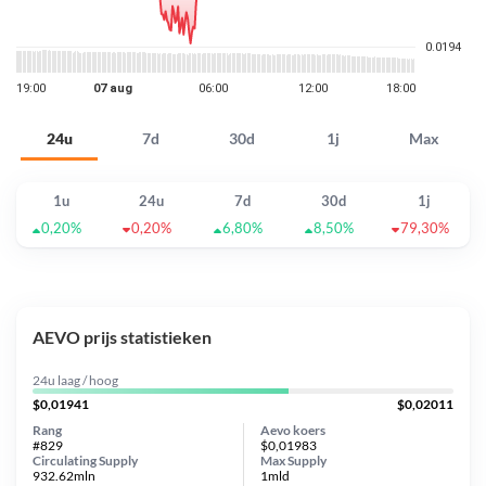
24u
7d
30d
1j
Max
1u
24u
7d
30d
1j
0,20%
0,20%
6,80%
8,50%
79,30%
AEVO prijs statistieken
24u laag / hoog
$0,01941
$0,02011
Rang
Aevo koers
#829
$0,01983
Circulating Supply
Max Supply
932.62mln
1mld