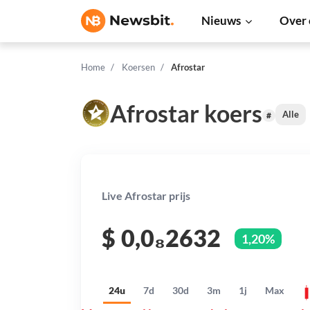
Nieuws
Over 
Home
Koersen
Afrostar
Afrostar koers
Alle
#
Live Afrostar prijs
$
0,0₈2632
1,20%
24u
7d
30d
3m
1j
Max