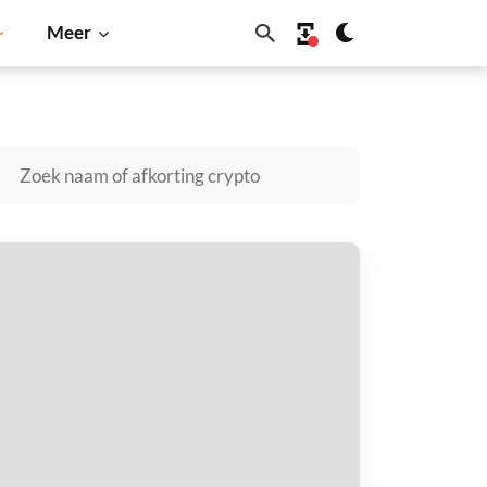
Meer
Solana
BNB
rostar kopen
taal met
$
tvang