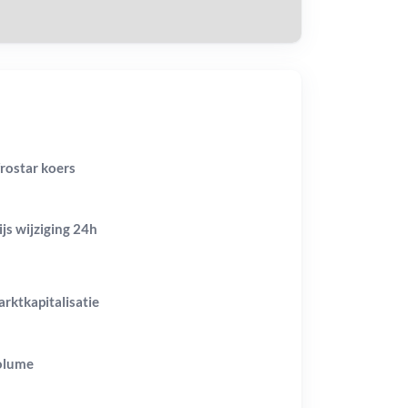
rostar koers
ijs wijziging
24h
rktkapitalisatie
olume