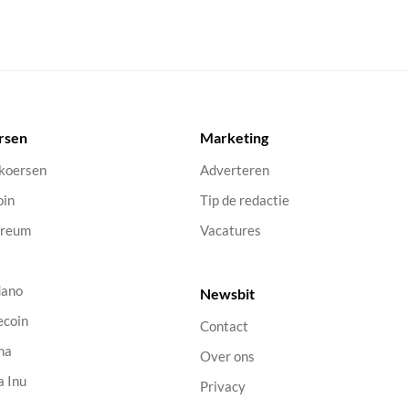
rsen
Marketing
 koersen
Adverteren
oin
Tip de redactie
ereum
Vacatures
dano
Newsbit
ecoin
Contact
na
Over ons
a Inu
Privacy