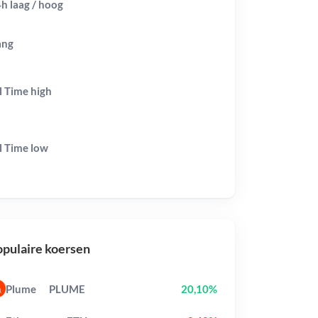
h laag / hoog
ang
l Time
high
l Time
low
pulaire koersen
Plume
PLUME
20,10%