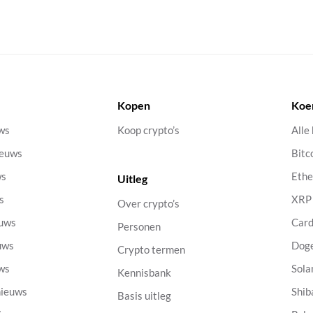
Kopen
Koe
uws
Koop crypto’s
Alle
ieuws
Bitc
ws
Eth
Uitleg
s
XRP
Over crypto’s
euws
Car
Personen
uws
Dog
Crypto termen
uws
Sola
Kennisbank
nieuws
Shib
Basis uitleg