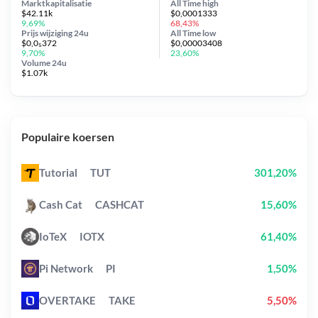
Marktkapitalisatie
All Time
high
$42.11k
$0,0001333
9,69%
68,43%
Prijs wijziging
24u
All Time
low
$0,0₅372
$0,00003408
9,70%
23,60%
Volume 24u
$1.07k
Populaire koersen
Tutorial
TUT
301,20%
Cash Cat
CASHCAT
15,60%
IoTeX
IOTX
61,40%
Pi Network
PI
1,50%
OVERTAKE
TAKE
5,50%