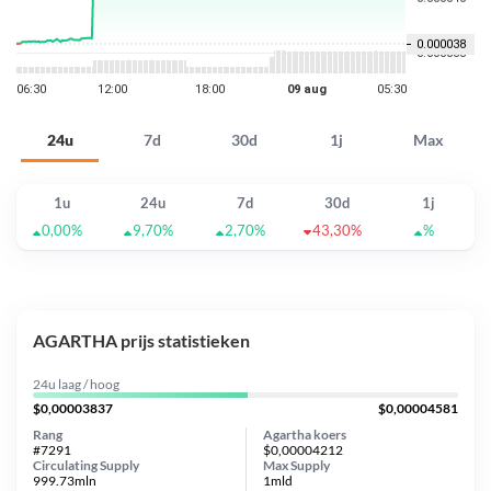
24u
7d
30d
1j
Max
1u
24u
7d
30d
1j
0,00%
9,70%
2,70%
43,30%
%
AGARTHA prijs statistieken
24u laag / hoog
$0,00003837
$0,00004581
Rang
Agartha koers
#7291
$0,00004212
Circulating Supply
Max Supply
999.73mln
1mld