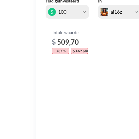
Had geïnvesteerd
In
$
Totale waarde
$
509,70
- 0,00%
- $ 1.690,30