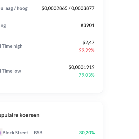
u laag / hoog
$0,0002865 / 0,0003877
ang
#3901
$2,47
l Time
high
99,99%
$0,0001919
l Time
low
79,03%
pulaire koersen
Block Street
BSB
30,20%