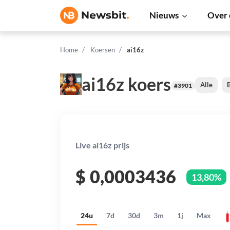
Nieuws
Over 
Home
Koersen
ai16z
ai16z koers
Alle
B
#3901
Live ai16z prijs
$
0,0003436
13,80%
24u
7d
30d
3m
1j
Max