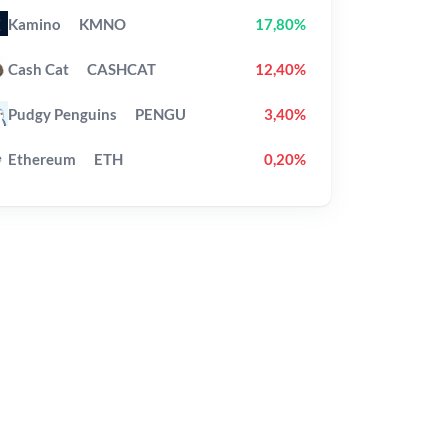
Kamino
KMNO
17,80%
Cash Cat
CASHCAT
12,40%
Pudgy Penguins
PENGU
3,40%
Ethereum
ETH
0,20%