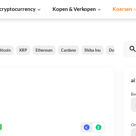
cryptocurrency
Kopen & Verkopen
Koersen
itcoin
XRP
Ethereum
Cardano
Shiba Inu
Dogecoin
ai
Be
On
€
$