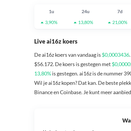
1u
24u
7d
3,90%
13,80%
21,00%
Live ai16z koers
De ai16z koers van vandaag is
$0,0003436
$56.172. De koers is gestegen met
$0,000
13,80%
is gestegen. ai16z is de nummer 39
Wil je ai16z kopen? Dat kan. De beste plekk
Binance en Coinbase. Je kunt meer aanbie
Wat 