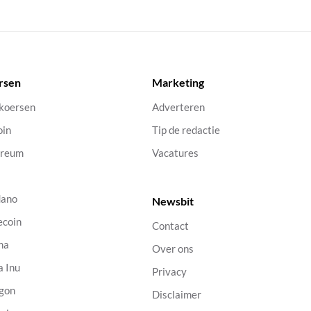
rsen
Marketing
 koersen
Adverteren
oin
Tip de redactie
ereum
Vacatures
dano
Newsbit
ecoin
Contact
na
Over ons
a Inu
Privacy
gon
Disclaimer