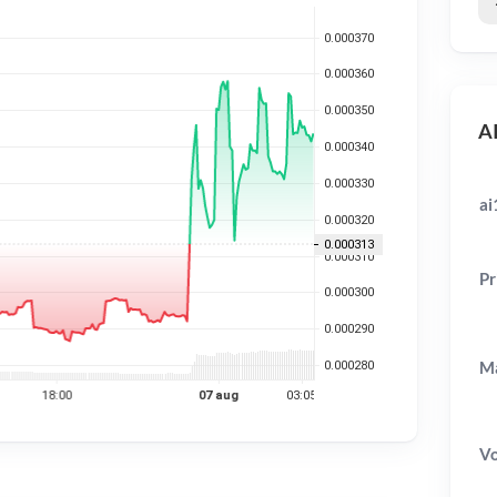
AI
ai
Pr
Ma
V