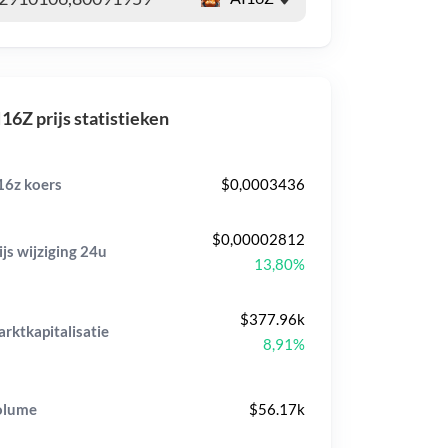
16Z prijs statistieken
16z koers
$0,0003436
$0,00002812
ijs wijziging
24u
13,80%
$377.96k
rktkapitalisatie
8,91%
olume
$56.17k