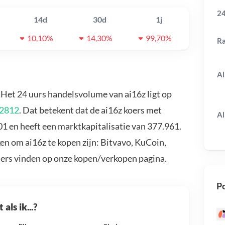
24
14d
30d
1j
10,10%
14,30%
99,70%
R
Al
. Het 24 uurs handelsvolume van ai16z ligt op
02812
. Dat betekent dat de ai16z koers met
Al
01 en heeft een marktkapitalisatie van 377.961.
en om ai16z te kopen zijn: Bitvavo, KuCoin,
ders vinden op onze kopen/verkopen pagina.
Po
als ik...?