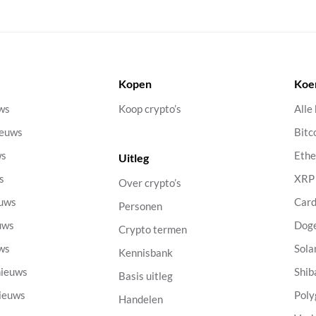
Kopen
Koe
uws
Koop crypto’s
Alle
ieuws
Bitc
ws
Eth
Uitleg
s
XRP
Over crypto’s
euws
Car
Personen
uws
Dog
Crypto termen
uws
Sola
Kennisbank
nieuws
Shib
Basis uitleg
nieuws
Poly
Handelen