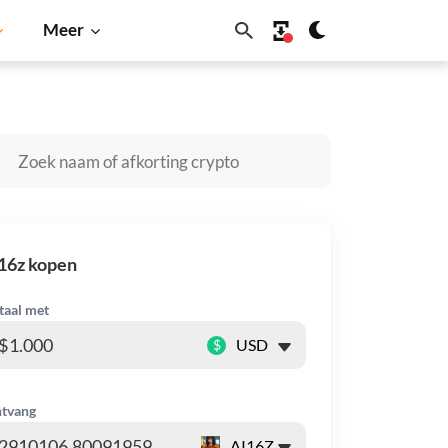
Meer
Solana
BNB
16z kopen
taal met
$
tvang