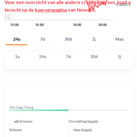
Voor een overzicht van alle andere crypto koersen, kunt u
terecht op de
koersenpagina
van Newsbit.
24u
7d
30d
1j
Max
1u
24u
7d
30d
1j
24u laag / hoog
aibrk koers
Circulating Supply
Volume
Max Supply