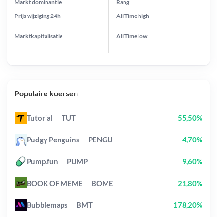
Markt dominantie
Rang
Prijs wijziging
24h
All Time
high
Marktkapitalisatie
All Time
low
Populaire koersen
Tutorial
TUT
55,50%
Pudgy Penguins
PENGU
4,70%
Pump.fun
PUMP
9,60%
BOOK OF MEME
BOME
21,80%
Bubblemaps
BMT
178,20%