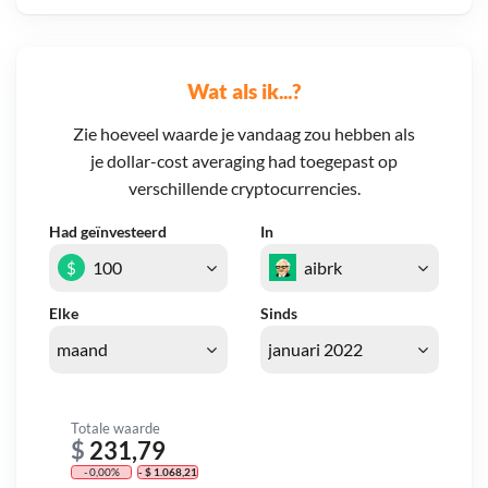
Wat als ik...?
Zie hoeveel waarde je vandaag zou hebben als
je dollar-cost averaging had toegepast op
verschillende cryptocurrencies.
Had geïnvesteerd
In
$
Elke
Sinds
Totale waarde
$
231,79
- 0,00%
- $ 1.068,21