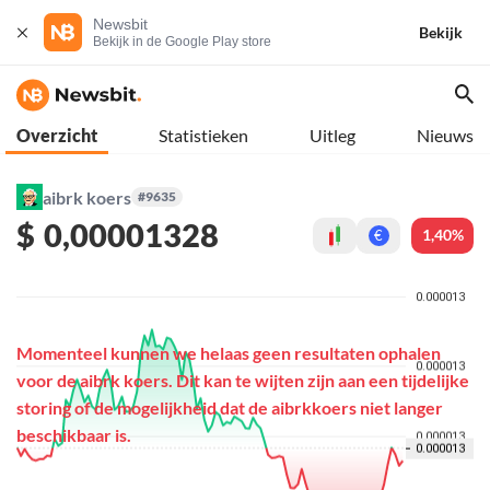
Newsbit
Bekijk
Bekijk in de Google Play store
Overzicht
Statistieken
Uitleg
Nieuws
aibrk koers
#9635
$
0,00001328
1,40%
€
Momenteel kunnen we helaas geen resultaten ophalen
voor de aibrk koers. Dit kan te wijten zijn aan een tijdelijke
storing of de mogelijkheid dat de aibrkkoers niet langer
beschikbaar is.