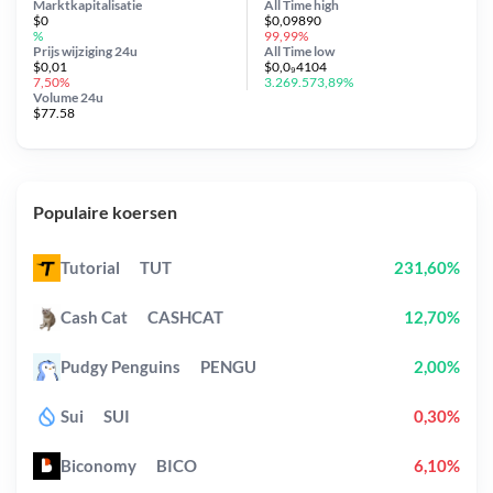
Marktkapitalisatie
All Time
high
$0
$0,09890
%
99,99%
Prijs wijziging
24u
All Time
low
$0,01
$0,0₉4104
7,50%
3.269.573,89%
Volume 24u
$77.58
Populaire koersen
Tutorial
TUT
231,60%
Cash Cat
CASHCAT
12,70%
Pudgy Penguins
PENGU
2,00%
Sui
SUI
0,30%
Biconomy
BICO
6,10%