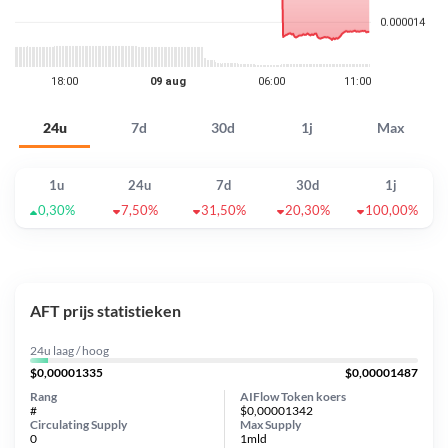
24u
7d
30d
1j
Max
1u
24u
7d
30d
1j
0,30%
7,50%
31,50%
20,30%
100,00%
AFT prijs statistieken
24u laag / hoog
$0,00001335
$0,00001487
Rang
AIFlow Token koers
#
$0,00001342
Circulating Supply
Max Supply
0
1mld