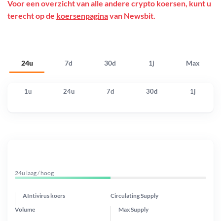
Voor een overzicht van alle andere crypto koersen, kunt u
terecht op de
koersenpagina
van Newsbit.
24u
7d
30d
1j
Max
1u
24u
7d
30d
1j
24u laag / hoog
AIntivirus koers
Circulating Supply
Volume
Max Supply