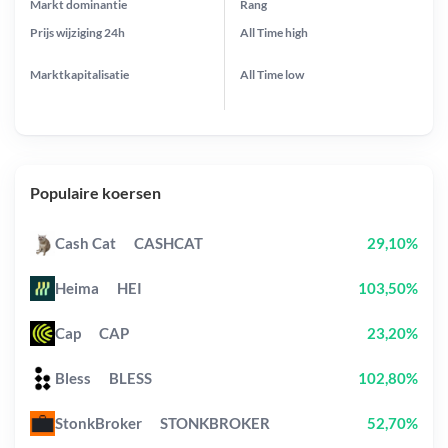
Markt dominantie
Rang
Prijs wijziging
24h
All Time
high
Marktkapitalisatie
All Time
low
Populaire koersen
Cash Cat
CASHCAT
29,10%
Heima
HEI
103,50%
Cap
CAP
23,20%
Bless
BLESS
102,80%
StonkBroker
STONKBROKER
52,70%