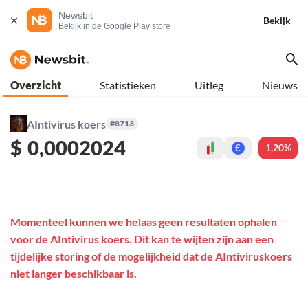
Newsbit
Bekijk
Bekijk in de Google Play store
Overzicht
Statistieken
Uitleg
Nieuws
AIntivirus koers
#8713
$
0,0002024
1,20%
€
Momenteel kunnen we helaas geen resultaten ophalen
voor de AIntivirus koers. Dit kan te wijten zijn aan een
tijdelijke storing of de mogelijkheid dat de AIntiviruskoers
niet langer beschikbaar is.