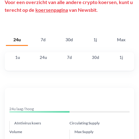
Voor een overzicht van alle andere crypto koersen, kunt u
terecht op de
koersenpagina
van Newsbit.
24u
7d
30d
1j
Max
1u
24u
7d
30d
1j
24u laag / hoog
AIntivirus koers
Circulating Supply
Volume
Max Supply