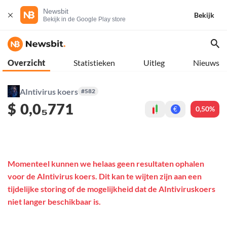
Newsbit
Bekijk
Bekijk in de Google Play store
Overzicht
Statistieken
Uitleg
Nieuws
AIntivirus koers
#582
$
0,0₅771
0,50%
€
Momenteel kunnen we helaas geen resultaten ophalen
voor de AIntivirus koers. Dit kan te wijten zijn aan een
tijdelijke storing of de mogelijkheid dat de AIntiviruskoers
niet langer beschikbaar is.