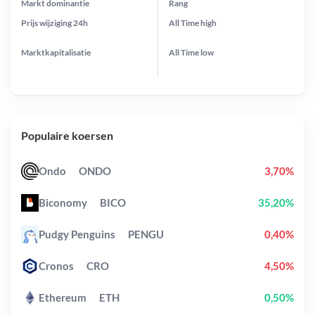
Markt dominantie
Rang
Prijs wijziging
24h
All Time
high
Marktkapitalisatie
All Time
low
Populaire koersen
Ondo
ONDO
3,70%
Biconomy
BICO
35,20%
Pudgy Penguins
PENGU
0,40%
Cronos
CRO
4,50%
Ethereum
ETH
0,50%