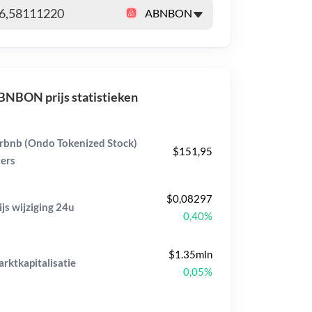
NBON prijs statistieken
rbnb (Ondo Tokenized Stock)
$151,95
ers
$0,08297
ijs wijziging
24u
0,40%
$1.35mln
rktkapitalisatie
0,05%