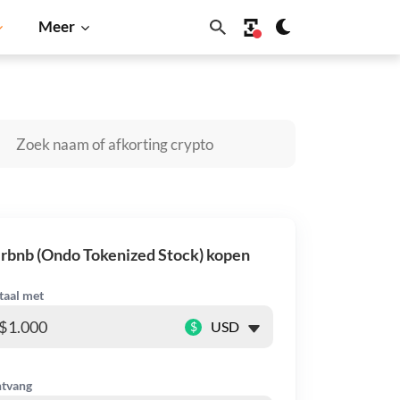
Meer
Cardano
Shiba Inu
Dogecoin
Solana
BNB
rbnb (Ondo Tokenized Stock) kopen
taal met
$
tvang