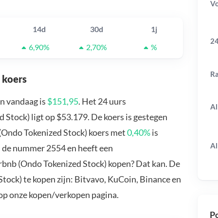
V
14d
30d
1j
24
6,90%
2,70%
%
R
 koers
an vandaag is
$151,95
. Het 24 uurs
Al
Stock) ligt op $53.179. De koers is gestegen
 (Ondo Tokenized Stock) koers met
0,40%
is
Al
s de nummer 2554 en heeft een
irbnb (Ondo Tokenized Stock) kopen? Dat kan. De
tock) te kopen zijn: Bitvavo, KuCoin, Binance en
 op onze kopen/verkopen pagina.
Po