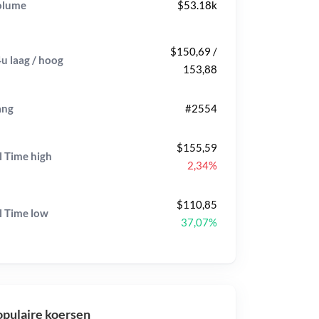
olume
$53.18k
$150,69 /
u laag / hoog
153,88
ang
#2554
$155,59
l Time
high
2,34%
$110,85
l Time
low
37,07%
pulaire koersen