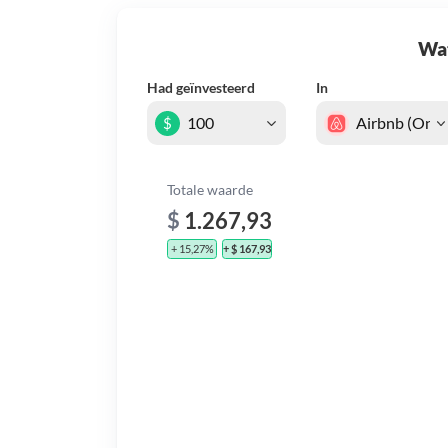
Wat 
Had geïnvesteerd
In
$
Totale waarde
$
1.267,93
+ 15,27%
+ $ 167,93