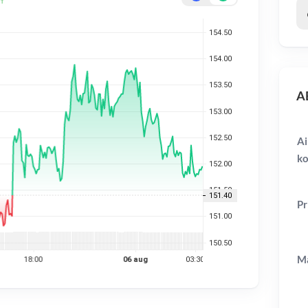
AB
Ai
ko
Pr
Ma