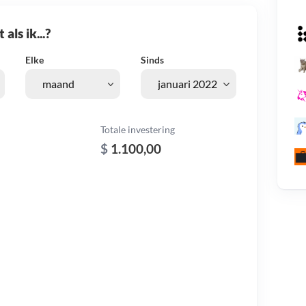
als ik...?
Elke
Sinds
Totale investering
$
1.100,00