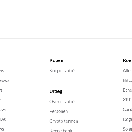
Kopen
Koe
uws
Koop crypto’s
Alle
ieuws
Bitc
ws
Eth
Uitleg
s
XRP
Over crypto’s
euws
Car
Personen
uws
Dog
Crypto termen
uws
Sola
Kennisbank