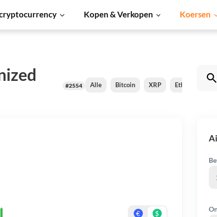
cryptocurrency
Kopen & Verkopen
Koersen
nized
Alle
Bitcoin
XRP
Ethereum
#2554
Ai
Be
On
€
$