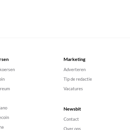
rsen
Marketing
 koersen
Adverteren
oin
Tip de redactie
ereum
Vacatures
dano
Newsbit
ecoin
Contact
na
Over ons