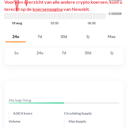
Voor een overzicht van alle andere crypto koersen, kunt u
terecht op de
koersenpagina
van Newsbit.
24u
7d
30d
1j
Max
1u
24u
7d
30d
1j
24u laag / hoog
AISCII koers
Circulating Supply
Volume
Max Supply