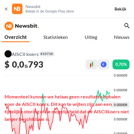
Newsbit
Bekijk
Bekijk in de Google Play store
Overzicht
Statistieken
Uitleg
Nieuws
AISCII koers
#10738
$
0,0₅793
0,70%
€
Momenteel kunnen we helaas geen resultaten ophalen
voor de AISCII koers. Dit kan te wijten zijn aan een
tijdelijke storing of de mogelijkheid dat de AISCIIkoers niet
langer beschikbaar is.