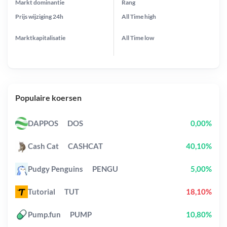
Markt dominantie
Rang
Prijs wijziging
24h
All Time
high
Marktkapitalisatie
All Time
low
Populaire koersen
DAPPOS
DOS
0,00%
Cash Cat
CASHCAT
40,10%
Pudgy Penguins
PENGU
5,00%
Tutorial
TUT
18,10%
Pump.fun
PUMP
10,80%