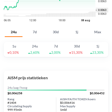
24u
7d
30d
1j
Max
1u
24u
7d
30d
1j
0,10%
2,60%
2,00%
15,30%
23,30%
AISM prijs statistieken
24u laag / hoog
$0,006258
$0,006452
Rang
AISM FAITH TOKEN koers
#1404
$0,006416
Circulating Supply
Max Supply
999.95mln
1mld