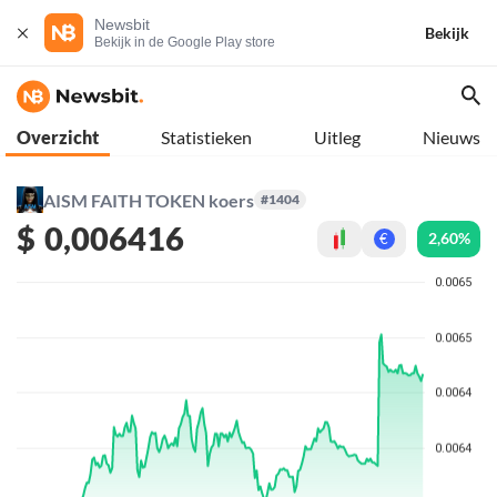
Newsbit
Bekijk
Bekijk in de Google Play store
Overzicht
Statistieken
Uitleg
Nieuws
AISM FAITH TOKEN koers
#1404
$
0,006416
2,60%
€