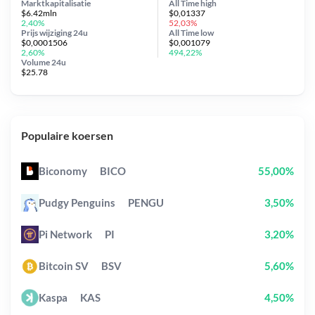
Marktkapitalisatie
All Time
high
$6.42mln
$0,01337
2,40%
52,03%
Prijs wijziging
24u
All Time
low
$0,0001506
$0,001079
2,60%
494,22%
Volume 24u
$25.78
Populaire koersen
Biconomy
BICO
55,00%
Pudgy Penguins
PENGU
3,50%
Pi Network
PI
3,20%
Bitcoin SV
BSV
5,60%
Kaspa
KAS
4,50%