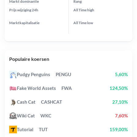
Markt dominantie
Rang
Prijs wijziging
24h
All Time
high
Marktkapitalisatie
All Time
low
Populaire koersen
Pudgy Penguins
PENGU
5,60%
Fake World Assets
FWA
124,50%
Cash Cat
CASHCAT
27,10%
Wiki Cat
WKC
7,60%
Tutorial
TUT
159,00%