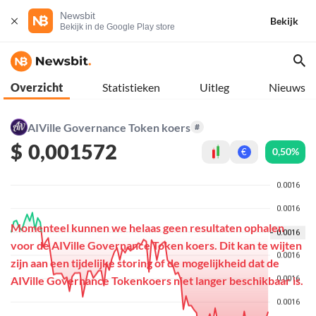
Newsbit
Bekijk
Bekijk in de Google Play store
Overzicht
Statistieken
Uitleg
Nieuws
AIVille Governance Token koers
#
$
0,001572
0,50%
€
Momenteel kunnen we helaas geen resultaten ophalen
voor de AIVille Governance Token koers. Dit kan te wijten
zijn aan een tijdelijke storing of de mogelijkheid dat de
AIVille Governance Tokenkoers niet langer beschikbaar is.