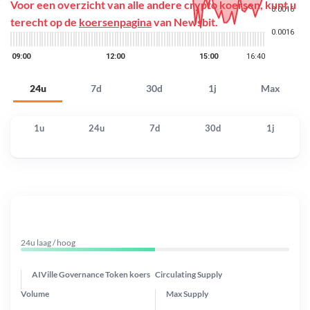
Voor een overzicht van alle andere crypto koersen, kunt u
terecht op de
koersenpagina
van Newsbit.
24u
7d
30d
1j
Max
1u
24u
7d
30d
1j
24u laag / hoog
AIVille Governance Token koers
Circulating Supply
Volume
Max Supply