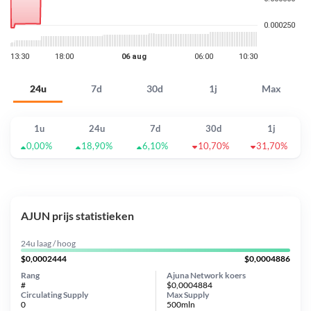
24u
7d
30d
1j
Max
1u
24u
7d
30d
1j
0,00%
18,90%
6,10%
10,70%
31,70%
AJUN prijs statistieken
24u laag / hoog
$0,0002444
$0,0004886
Rang
Ajuna Network koers
#
$0,0004884
Circulating Supply
Max Supply
0
500mln