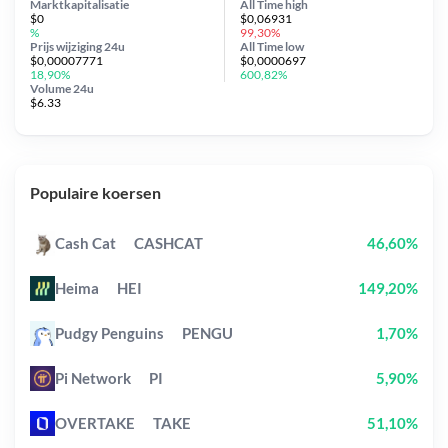
Marktkapitalisatie
All Time
high
$0
$0,06931
%
99,30%
Prijs wijziging
24u
All Time
low
$0,00007771
$0,0000697
18,90%
600,82%
Volume 24u
$6.33
Populaire koersen
Cash Cat
CASHCAT
46,60%
Heima
HEI
149,20%
Pudgy Penguins
PENGU
1,70%
Pi Network
PI
5,90%
OVERTAKE
TAKE
51,10%