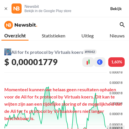
Newsbit
Bekijk
Bekijk in de Google Play store
Overzicht
Statistieken
Uitleg
Nieuws
Ali for fx protocol by Virtuals koers
#9042
$
0,00001779
1,60%
€
Momenteel kunnen we helaas geen resultaten ophalen
voor de Ali for fx protocol by Virtuals koers. Dit kan te
wijten zijn aan een tijdelijke storing of de mogelijkheid dat
de Ali for fx protocol by Virtualskoers niet langer
beschikbaar is.