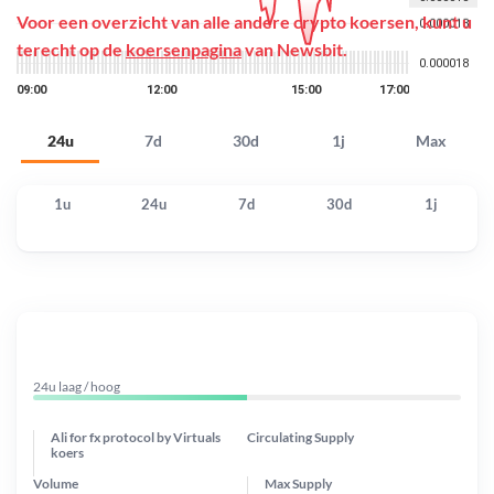
Voor een overzicht van alle andere crypto koersen, kunt u
terecht op de
koersenpagina
van Newsbit.
24u
7d
30d
1j
Max
1u
24u
7d
30d
1j
24u laag / hoog
Ali for fx protocol by Virtuals
Circulating Supply
koers
Volume
Max Supply