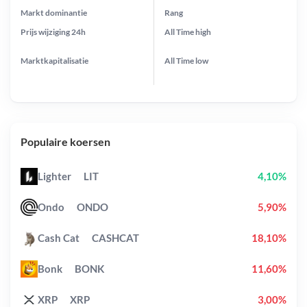
Markt dominantie
Rang
Prijs wijziging
24h
All Time
high
Marktkapitalisatie
All Time
low
Populaire koersen
Lighter
LIT
4,10%
Ondo
ONDO
5,90%
Cash Cat
CASHCAT
18,10%
Bonk
BONK
11,60%
XRP
XRP
3,00%