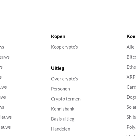
Kopen
Koe
uws
Koop crypto’s
Alle
ieuws
Bitc
ws
Eth
Uitleg
s
XRP
Over crypto’s
euws
Car
Personen
uws
Dog
Crypto termen
uws
Sola
Kennisbank
nieuws
Shib
Basis uitleg
nieuws
Poly
Handelen