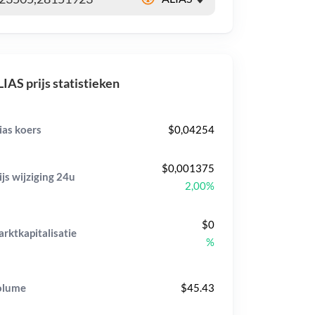
IAS prijs statistieken
ias koers
$0,04254
$0,001375
ijs wijziging
24u
2,00%
$0
rktkapitalisatie
%
olume
$45.43