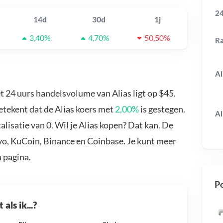
24
14d
30d
1j
3,40%
4,70%
50,50%
R
Al
et 24 uurs handelsvolume van Alias ligt op $45.
betekent dat de Alias koers met
2,00%
is gestegen.
Al
lisatie van 0. Wil je Alias kopen? Dat kan. De
avo, KuCoin, Binance en Coinbase. Je kunt meer
 pagina.
Po
als ik...?