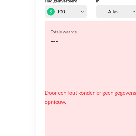
Had geïnvesteerd
In
$
Totale waarde
---
Door een fout konden er geen gegevens
opnieuw.