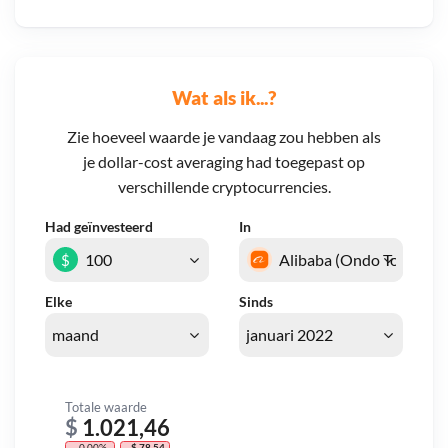
Wat als ik...?
Zie hoeveel waarde je vandaag zou hebben als
je dollar-cost averaging had toegepast op
verschillende cryptocurrencies.
Had geïnvesteerd
In
$
Elke
Sinds
Totale waarde
$
1.021,46
- 0,00%
- $ 78,54