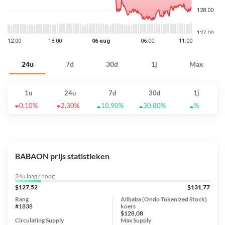
24u
7d
30d
1j
Max
1u
24u
7d
30d
1j
0,10%
2,30%
10,90%
30,80%
%
BABAON prijs statistieken
24u laag / hoog
$127,52
$131,77
Rang
Alibaba (Ondo Tokenized Stock)
#1838
koers
$128,08
Circulating Supply
Max Supply