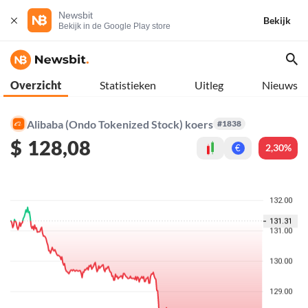
Newsbit
Bekijk
Bekijk in de Google Play store
Overzicht
Statistieken
Uitleg
Nieuws
Alibaba (Ondo Tokenized Stock) koers
#1838
$
128,08
2,30%
€