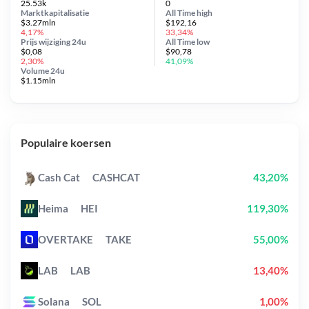
25.53k
0
Marktkapitalisatie
All Time
high
$3.27mln
$192,16
4,17%
33,34%
Prijs wijziging
24u
All Time
low
$0,08
$90,78
2,30%
41,09%
Volume 24u
$1.15mln
Populaire koersen
Cash Cat
CASHCAT
43,20%
Heima
HEI
119,30%
OVERTAKE
TAKE
55,00%
LAB
LAB
13,40%
Solana
SOL
1,00%