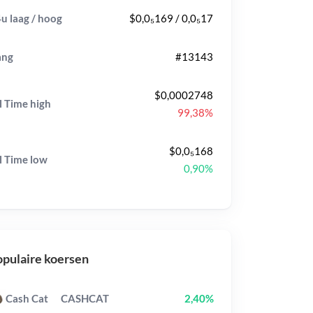
u laag / hoog
$0,0₅169 / 0,0₅17
ang
#13143
$0,0002748
l Time
high
99,38%
$0,0₅168
l Time
low
0,90%
pulaire koersen
Cash Cat
CASHCAT
2,40%