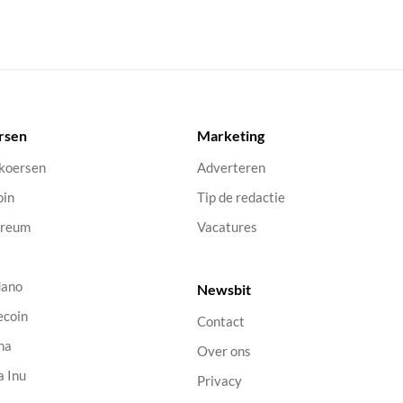
rsen
Marketing
 koersen
Adverteren
oin
Tip de redactie
ereum
Vacatures
dano
Newsbit
ecoin
Contact
na
Over ons
a Inu
Privacy