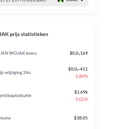
AK prijs statistieken
LIEN WOJAK koers
$0,0₅169
$0,0₉-411
ijs wijziging
24u
0,80%
$1.69k
rktkapitalisatie
0,02%
olume
$38.05