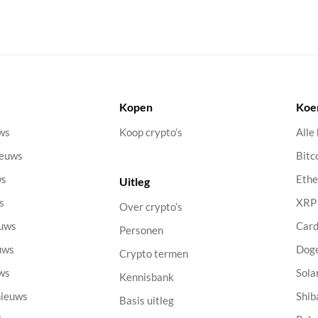
Kopen
Koe
uws
Koop crypto’s
Alle
ieuws
Bitc
ws
Eth
Uitleg
s
XRP
Over crypto’s
euws
Car
Personen
uws
Dog
Crypto termen
uws
Sola
Kennisbank
nieuws
Shib
Basis uitleg