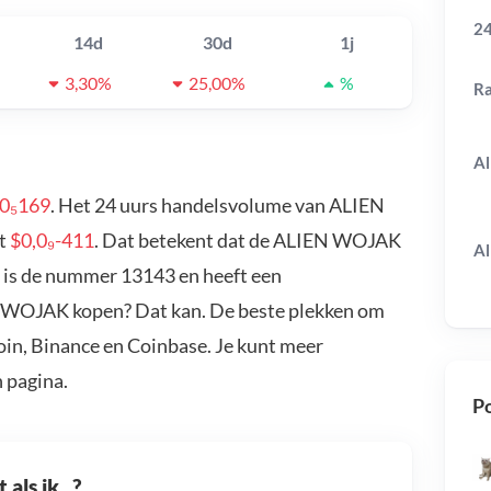
24
14d
30d
1j
3,30%
25,00%
%
R
Al
,0₅169
. Het 24 uurs handelsvolume van ALIEN
et
$0,0₉-411
. Dat betekent dat de ALIEN WOJAK
Al
is de nummer 13143 en heeft een
EN WOJAK kopen? Dat kan. De beste plekken om
in, Binance en Coinbase. Je kunt meer
 pagina.
Po
als ik...?