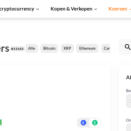
cryptocurrency
Kopen & Verkopen
Koersen
rs
Alle
Bitcoin
XRP
Ethereum
Cardano
Sh
#13143
A
Be
On
€
$