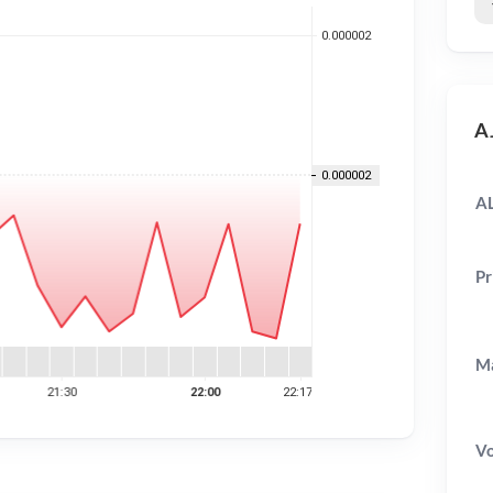
AJ
A
Pr
Ma
V