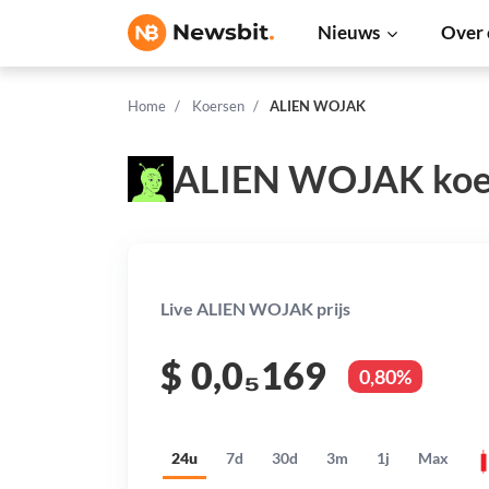
Nieuws
Over 
Home
Koersen
ALIEN WOJAK
ALIEN WOJAK koe
Live ALIEN WOJAK prijs
$
0,0₅169
0,80%
24u
7d
30d
3m
1j
Max