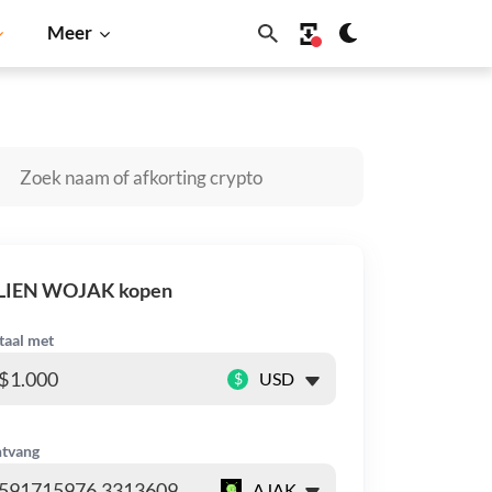
Meer
iba Inu
Dogecoin
Solana
BNB
LIEN WOJAK kopen
taal met
$
tvang