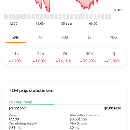
24u
7d
30d
1j
Max
1u
24u
7d
30d
1j
1,20%
1,00%
16,10%
35,20%
68,00%
TLM prijs statistieken
24u laag / hoog
$0,001557
$0,001628
Rang
Alien Worlds koers
#1103
$0,001586
Circulating Supply
Max Supply
6.99mld
10mld