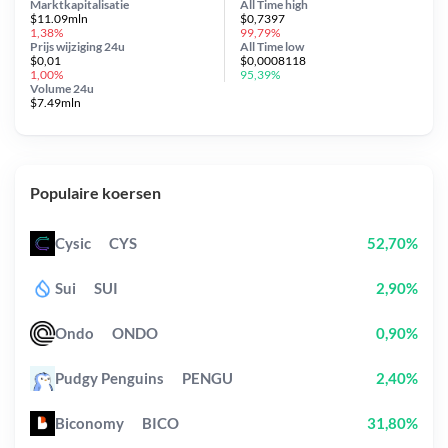
Marktkapitalisatie
All Time
high
$11.09mln
$0,7397
1,38%
99,79%
Prijs wijziging
24u
All Time
low
$0,01
$0,0008118
1,00%
95,39%
Volume 24u
$7.49mln
Populaire koersen
Cysic
CYS
52,70%
Sui
SUI
2,90%
Ondo
ONDO
0,90%
Pudgy Penguins
PENGU
2,40%
Biconomy
BICO
31,80%