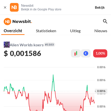
Newsbit
Bekijk
Bekijk in de Google Play store
Overzicht
Statistieken
Uitleg
Nieuws
Alien Worlds koers
#1103
$
0,001586
1,00%
€