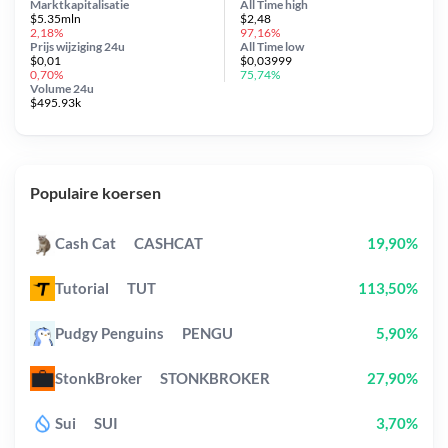
Marktkapitalisatie
All Time
high
$5.35mln
$2,48
2,18%
97,16%
Prijs wijziging
24u
All Time
low
$0,01
$0,03999
0,70%
75,74%
Volume 24u
$495.93k
Populaire koersen
Cash Cat
CASHCAT
19,90%
Tutorial
TUT
113,50%
Pudgy Penguins
PENGU
5,90%
StonkBroker
STONKBROKER
27,90%
Sui
SUI
3,70%