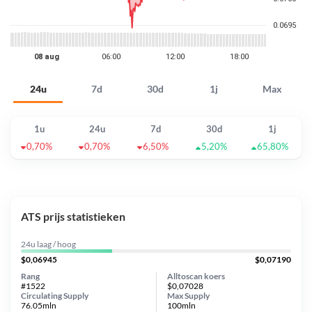
24u
7d
30d
1j
Max
1u
24u
7d
30d
1j
0,70%
0,70%
6,50%
5,20%
65,80%
ATS prijs statistieken
24u laag / hoog
$0,06945
$0,07190
Rang
Alltoscan koers
#1522
$0,07028
Circulating Supply
Max Supply
76.05mln
100mln