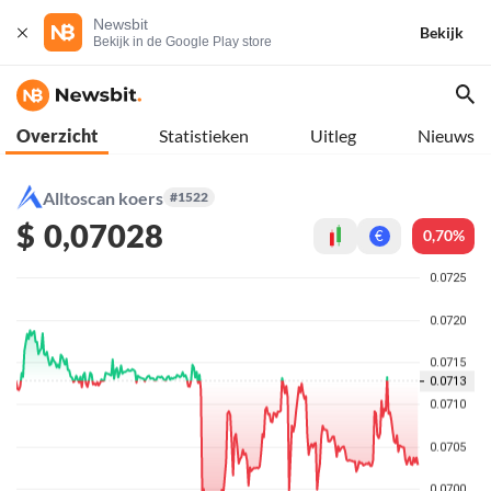
Newsbit
Bekijk
Bekijk in de Google Play store
Overzicht
Statistieken
Uitleg
Nieuws
Alltoscan koers
#1522
$
0,07028
0,70%
€