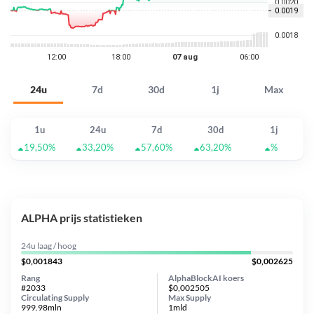
24u
7d
30d
1j
Max
1u
24u
7d
30d
1j
19,50%
33,20%
57,60%
63,20%
%
ALPHA prijs statistieken
24u laag / hoog
$0,001843
$0,002625
Rang
AlphaBlockAI koers
#2033
$0,002505
Circulating Supply
Max Supply
999.98mln
1mld