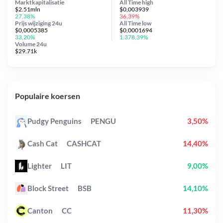
Marktkapitalisatie
All Time
high
$2.51mln
$0,003939
27,38%
36,39%
Prijs wijziging
24u
All Time
low
$0,0005385
$0,0001694
33,20%
1.378,39%
Volume 24u
$29.71k
Populaire koersen
Pudgy Penguins
PENGU
3,50%
Cash Cat
CASHCAT
14,40%
Lighter
LIT
9,00%
Block Street
BSB
14,10%
Canton
CC
11,30%