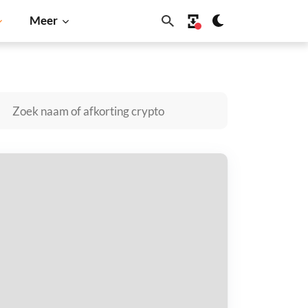
Meer
a
BNB
MC kopen
taal met
$
tvang