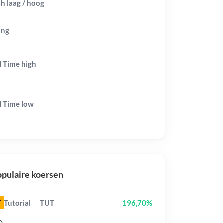
h laag / hoog
ang
l Time
high
l Time
low
pulaire koersen
Tutorial
TUT
196,70%