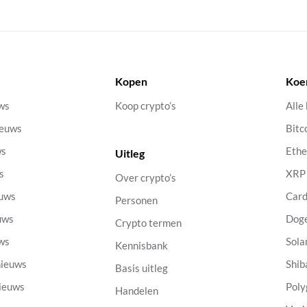
Kopen
Koe
uws
Koop crypto’s
Alle
ieuws
Bitc
ws
Eth
Uitleg
s
XRP
Over crypto’s
euws
Car
Personen
uws
Dog
Crypto termen
uws
Sola
Kennisbank
nieuws
Shib
Basis uitleg
nieuws
Poly
Handelen