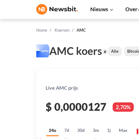
Nieuws
Over 
Home
Koersen
AMC
AMC koers
Alle
Bitcoi
#
Live AMC prijs
$
0,0000127
2,70%
24u
7d
30d
3m
1j
Max