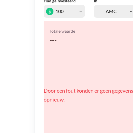
Had geïnvesteerd
In
$
Totale waarde
---
Door een fout konden er geen gegevens
opnieuw.