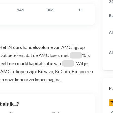
24
14d
30d
1j
R
Al
 Het 24 uurs handelsvolume van AMC ligt op
Al
 Dat betekent dat de AMC koers met
% is
eeft een marktkapitalisatie van
. Wil je
AMC te kopen zijn: Bitvavo, KuCoin, Binance en
 op onze kopen/verkopen pagina.
Po
als ik...?