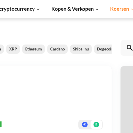
cryptocurrency
Kopen & Verkopen
Koersen
n
XRP
Ethereum
Cardano
Shiba Inu
Dogecoin
Solan
A
Be
On
€
$