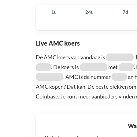
1u
24u
7d
Live AMC koers
De AMC koers van vandaag is
.
. De koers is
met
.
. AMC is de nummer
en h
AMC kopen? Dat kan. De beste plekken om 
Coinbase. Je kunt meer aanbieders vinden
Wat 