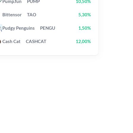
Pump.fun
PUMP
10,50%
Bittensor
TAO
5,30%
Pudgy Penguins
PENGU
1,50%
Cash Cat
CASHCAT
12,00%