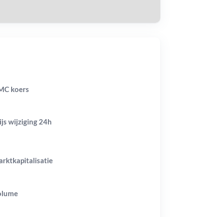
MC koers
ijs wijziging
24h
rktkapitalisatie
olume