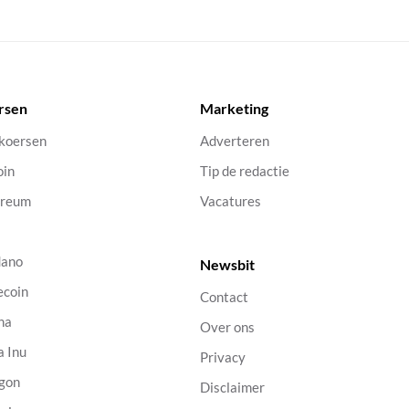
rsen
Marketing
 koersen
Adverteren
oin
Tip de redactie
ereum
Vacatures
dano
Newsbit
ecoin
Contact
na
Over ons
a Inu
Privacy
gon
Disclaimer