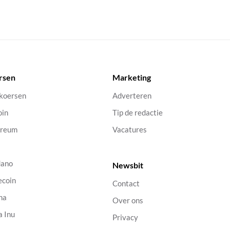
rsen
Marketing
 koersen
Adverteren
oin
Tip de redactie
ereum
Vacatures
dano
Newsbit
ecoin
Contact
na
Over ons
a Inu
Privacy