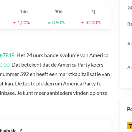
24
14d
30d
1j
1,20%
8,90%
42,00%
R
Al
0₇7819
. Het 24 uurs handelsvolume van America
0,00
. Dat betekent dat de America Party koers
Al
e nummer 592 en heeft een marktkapitalisatie van
at kan. De beste plekken om America Party te
oinbase. Je kunt meer aanbieders vinden op onze
Po
als ik...?