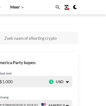
Meer
nu
Dogecoin
Solana
BNB
merica Party kopen
taal met
$
tvang