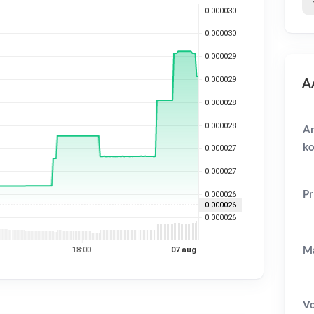
AA
Am
ko
Pr
Ma
V