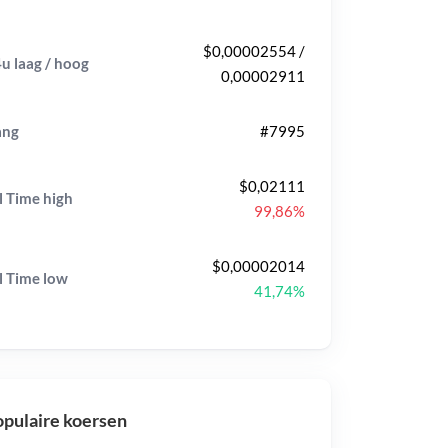
$0,00002554 /
u laag / hoog
0,00002911
ang
#7995
$0,02111
l Time
high
99,86%
$0,00002014
l Time
low
41,74%
pulaire koersen