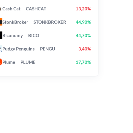
Cash Cat
CASHCAT
13,20%
StonkBroker
STONKBROKER
44,90%
Biconomy
BICO
44,70%
Pudgy Penguins
PENGU
3,40%
Plume
PLUME
17,70%