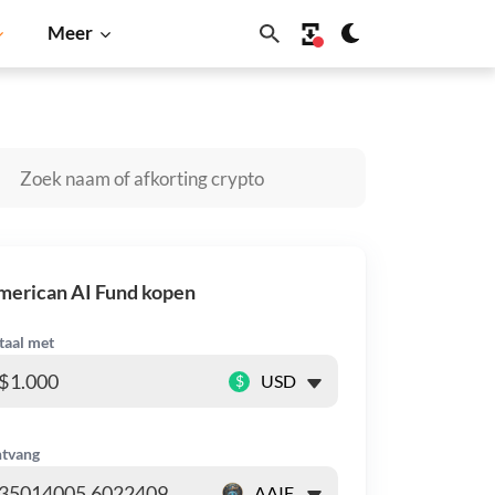
Meer
Shiba Inu
Dogecoin
Solana
BNB
merican AI Fund kopen
taal met
$
tvang