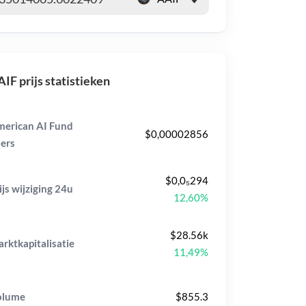
IF prijs statistieken
erican AI Fund
$0,00002856
ers
$0,0₅294
ijs wijziging
24u
12,60%
$28.56k
rktkapitalisatie
11,49%
olume
$855.3