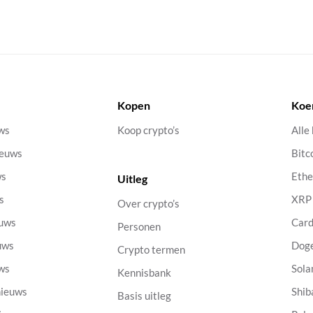
Kopen
Koe
uws
Koop crypto’s
Alle
ieuws
Bitc
ws
Eth
Uitleg
s
XRP
Over crypto’s
euws
Car
Personen
uws
Dog
Crypto termen
uws
Sola
Kennisbank
nieuws
Shib
Basis uitleg