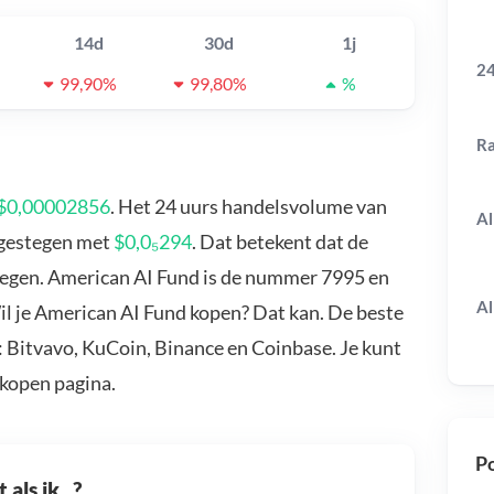
14d
30d
1j
24
99,90%
99,80%
%
R
$0,00002856
. Het 24 uurs handelsvolume van
Al
s gestegen met
$0,0₅294
. Dat betekent dat de
tegen. American AI Fund is de nummer 7995 en
Al
il je American AI Fund kopen? Dat kan. De beste
: Bitvavo, KuCoin, Binance en Coinbase. Je kunt
kopen pagina.
Po
als ik...?