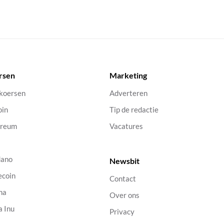
rsen
Marketing
 koersen
Adverteren
oin
Tip de redactie
ereum
Vacatures
dano
Newsbit
ecoin
Contact
na
Over ons
a Inu
Privacy