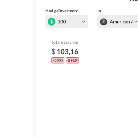
Had geïnvesteerd
In
$
Totale waarde
$
103,16
- 0,00%
- $ 96,84