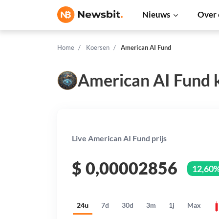
Nieuws
Over 
Home
Koersen
American AI Fund
American AI Fund 
Live American AI Fund prijs
$
0,00002856
12,60
24u
7d
30d
3m
1j
Max