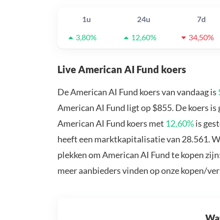
1u
24u
7d
3,80%
12,60%
34,50%
Live American AI Fund koers
De American AI Fund koers van vandaag is
American AI Fund ligt op $855. De koers i
American AI Fund koers met
12,60%
is ges
heeft een marktkapitalisatie van 28.561. W
plekken om American AI Fund te kopen zijn
meer aanbieders vinden op onze kopen/ver
Wat 