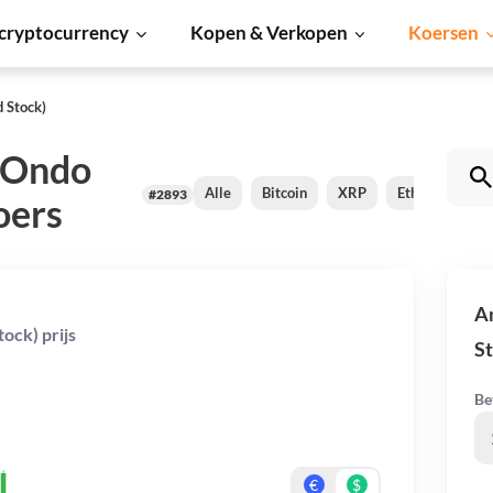
cryptocurrency
Kopen & Verkopen
Koersen
 Stock)
(Ondo
Alle
Bitcoin
XRP
Ethereum
#2893
oers
Am
ock) prijs
St
Be
€
$