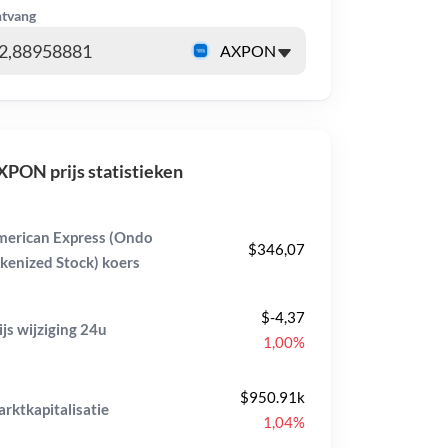
tvang
PON prijs statistieken
erican Express (Ondo
$346,07
kenized Stock) koers
$-4,37
ijs wijziging
24u
1,00%
$950.91k
rktkapitalisatie
1,04%