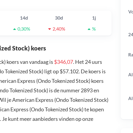
V
14d
30d
1j
0,30%
2,40%
%
24
zed Stock) koers
R
k) koers van vandaag is
$346,07
. Het 24 uurs
Tokenized Stock) ligt op $57.102. De koers is
Al
merican Express (Ondo Tokenized Stock) koers
Ondo Tokenized Stock) is de nummer 2893 en
Al
 Wil je American Express (Ondo Tokenized Stock)
ican Express (Ondo Tokenized Stock) te kopen
. Je kunt meer aanbieders vinden op onze