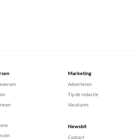
rsen
Marketing
 koersen
Adverteren
oin
Tip de redactie
ereum
Vacatures
dano
Newsbit
ecoin
Contact