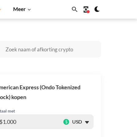
Meer
Cardano
Shiba Inu
Dogecoin
Solana
BNB
erican Express (Ondo Tokenized
ock) kopen
taal met
$