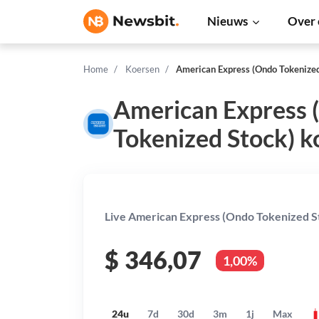
Nieuws
Over 
Home
Koersen
American Express (Ondo Tokenized
American Express 
Tokenized Stock) k
Live American Express (Ondo Tokenized St
$
346,07
1,00%
24u
7d
30d
3m
1j
Max