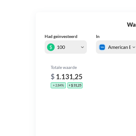
Wat 
Had geïnvesteerd
In
$
Totale waarde
$
1.131,25
+ 2,84%
+ $ 31,25