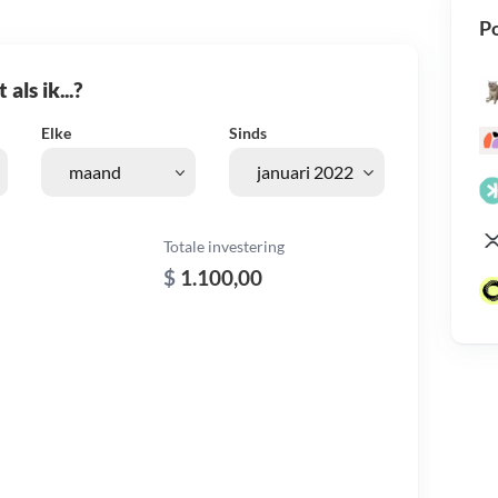
Po
als ik...?
Elke
Sinds
Totale investering
$
1.100,00