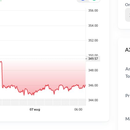
On
AX
Am
To
Pr
Ma