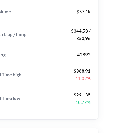
olume
$57.1k
$344,53 /
u laag / hoog
353,96
ang
#2893
$388,91
l Time
high
11,02%
$291,38
l Time
low
18,77%