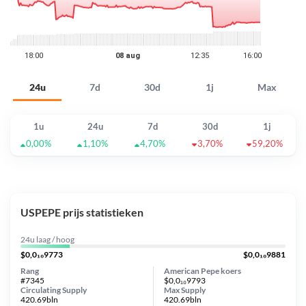
24u
7d
30d
1j
Max
1u
24u
7d
30d
1j
0,00%
1,10%
4,70%
3,70%
59,20%
USPEPE prijs statistieken
24u laag / hoog
$0,0₁₀9773
$0,0₁₀9881
Rang
American Pepe koers
#7345
$0,0₁₀9793
Circulating Supply
Max Supply
420.69bln
420.69bln