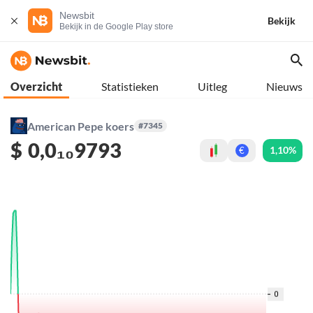
Newsbit
Bekijk
Bekijk in de Google Play store
Overzicht
Statistieken
Uitleg
Nieuws
American Pepe koers
#7345
$
0,0₁₀9793
1,10%
€