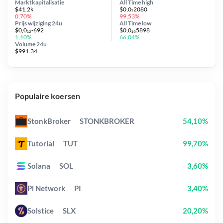
Marktkapitalisatie
All Time
high
$41.2k
$0,0₇2080
0,70%
99,53%
Prijs wijziging
24u
All Time
low
$0,0₁₂-692
$0,0₁₀5898
1,10%
66,04%
Volume 24u
$991.34
Populaire koersen
StonkBroker
STONKBROKER
54,10%
Tutorial
TUT
99,70%
Solana
SOL
3,60%
Pi Network
PI
3,40%
Solstice
SLX
20,20%