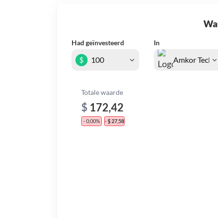
Wat 
Had geïnvesteerd
In
$
Totale waarde
$
172,42
- 0,00%
- $ 27,58