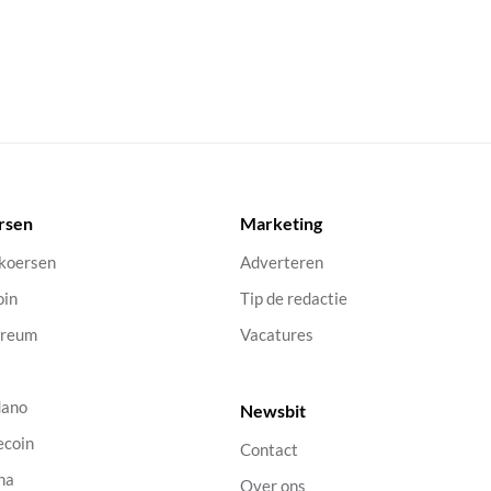
rsen
Marketing
 koersen
Adverteren
oin
Tip de redactie
ereum
Vacatures
dano
Newsbit
ecoin
Contact
na
Over ons