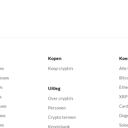
Kopen
Koe
uws
Koop crypto’s
Alle
ieuws
Bitc
ws
Eth
Uitleg
s
XRP
Over crypto’s
euws
Car
Personen
uws
Dog
Crypto termen
uws
Sola
Kennisbank