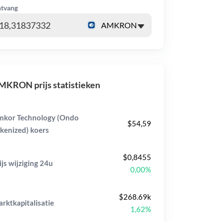
tvang
MKRON prijs statistieken
kor Technology (Ondo
$54,59
kenized) koers
$0,8455
ijs wijziging
24u
0,00%
$268.69k
rktkapitalisatie
1,62%