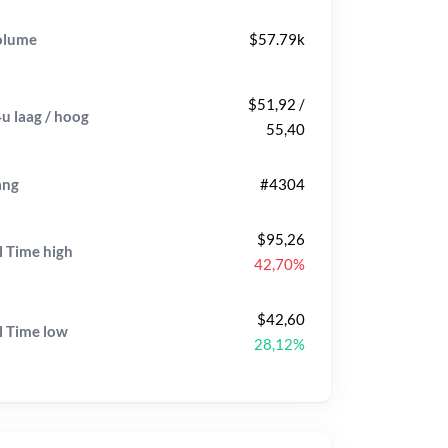
olume
$57.79k
$51,92 /
u laag / hoog
55,40
ang
#4304
$95,26
l Time
high
42,70%
$42,60
l Time
low
28,12%