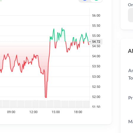
On
A
Am
To
Pr
Ma