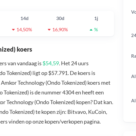
V
14d
30d
1j
14,50%
16,90%
%
24
ized) koers
R
rs van vandaag is
$54,59
. Het 24 uurs
Tokenized) ligt op $57.791. De koers is
Al
de Amkor Technology (Ondo Tokenized) koers met
o Tokenized) is de nummer 4304 en heeft een
Al
kor Technology (Ondo Tokenized) kopen? Dat kan.
o Tokenized) te kopen zijn: Bitvavo, KuCoin,
ders vinden op onze kopen/verkopen pagina.