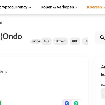
cryptocurrency
Kopen & Verkopen
Koersen
d)
 (Ondo
Alle
Bitcoin
XRP
Ethereum
#4304
A
rijs
k
Be
€
$