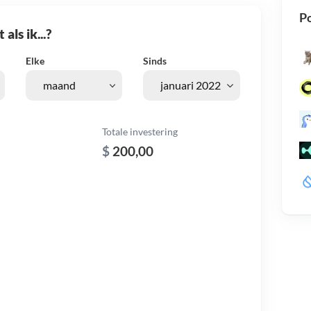
Po
als ik...?
Elke
Sinds
Totale investering
$
200,00