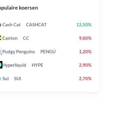
pulaire koersen
Cash Cat
CASHCAT
12,50%
Canton
CC
9,00%
Pudgy Penguins
PENGU
1,20%
Hyperliquid
HYPE
2,90%
Sui
SUI
2,70%