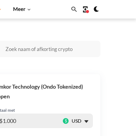
Meer
Cardano
Shiba Inu
Dogecoin
Solana
BNB
mkor Technology (Ondo Tokenized)
open
taal met
$