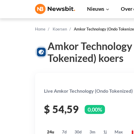
Nieuws
Over 
Home
Koersen
Amkor Technology (Ondo Tokenize
Amkor Technology
Tokenized) koers
Live Amkor Technology (Ondo Tokenized) p
$
54,59
0,00%
24u
7d
30d
3m
1j
Max