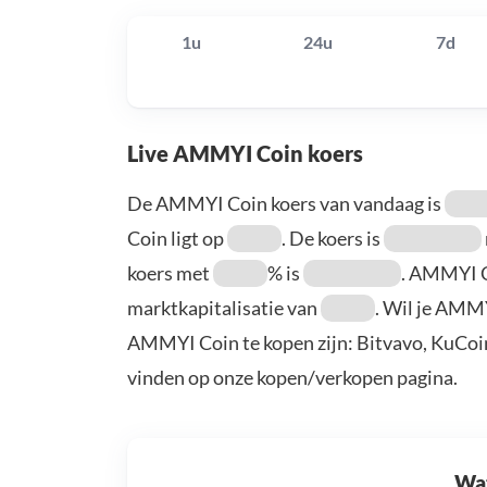
1u
24u
7d
Live AMMYI Coin koers
De AMMYI Coin koers van vandaag is
Coin ligt op
. De koers is
koers met
% is
. AMMYI 
marktkapitalisatie van
. Wil je AMM
AMMYI Coin te kopen zijn: Bitvavo, KuCoin
vinden op onze kopen/verkopen pagina.
Wat 