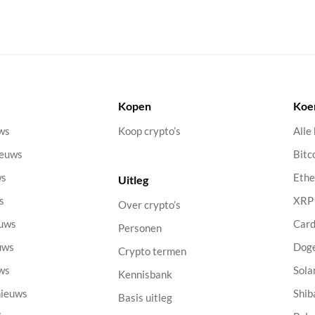
Kopen
Koe
uws
Koop crypto’s
Alle
ieuws
Bitc
ws
Eth
Uitleg
s
XRP
Over crypto’s
euws
Car
Personen
uws
Dog
Crypto termen
uws
Sola
Kennisbank
nieuws
Shib
Basis uitleg