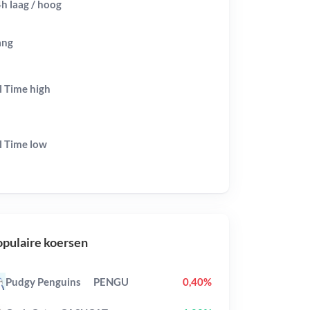
h laag / hoog
ang
l Time
high
l Time
low
pulaire koersen
Pudgy Penguins
PENGU
0,40%