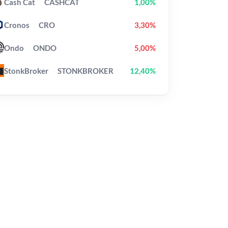
Cash Cat
CASHCAT
1,00%
Cronos
CRO
3,30%
Ondo
ONDO
5,00%
StonkBroker
STONKBROKER
12,40%