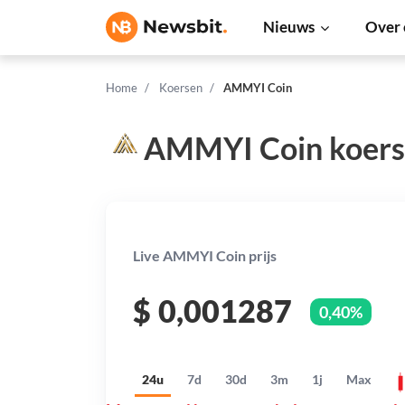
Nieuws
Over 
Home
Koersen
AMMYI Coin
AMMYI Coin koers
Live AMMYI Coin prijs
$
0,001287
0,40%
24u
7d
30d
3m
1j
Max