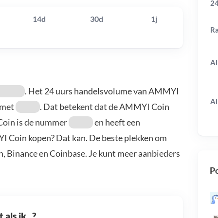
24
14d
30d
1j
R
Al
. Het 24 uurs handelsvolume van AMMYI
Al
met
. Dat betekent dat de AMMYI Coin
Coin is de nummer
en heeft een
YI Coin kopen? Dat kan. De beste plekken om
, Binance en Coinbase. Je kunt meer aanbieders
Po
als ik...?