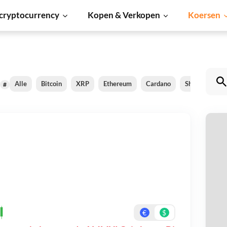
cryptocurrency
Kopen & Verkopen
Koersen
Alle
Bitcoin
XRP
Ethereum
Cardano
Shiba Inu
#
A
Be
On
€
$