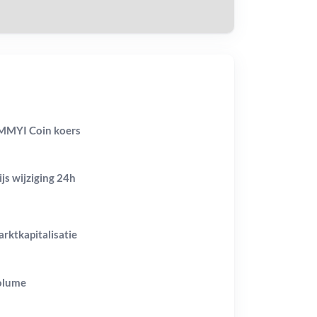
MYI Coin koers
ijs wijziging
24h
rktkapitalisatie
olume