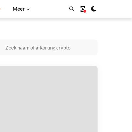
Meer
Dogecoin
Solana
BNB
MMYI Coin kopen
taal met
$
tvang