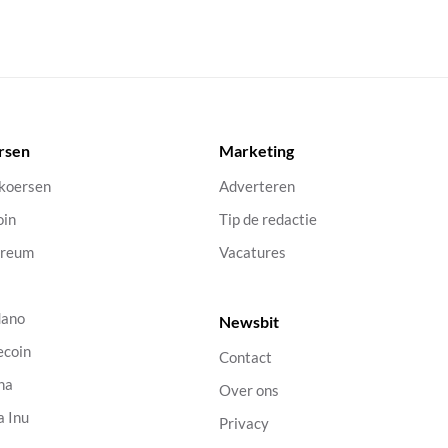
rsen
Marketing
 koersen
Adverteren
oin
Tip de redactie
ereum
Vacatures
dano
Newsbit
ecoin
Contact
na
Over ons
a Inu
Privacy