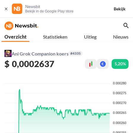
Newsbit
Bekijk
Bekijk in de Google Play store
Overzicht
Statistieken
Uitleg
Nieuws
Ani Grok Companion koers
#4335
$
0,0002637
5,20%
€