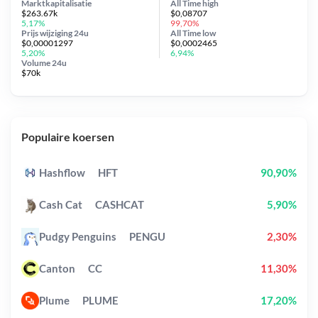
Marktkapitalisatie
All Time
high
$263.67k
$0,08707
5,17%
99,70%
Prijs wijziging
24u
All Time
low
$0,00001297
$0,0002465
5,20%
6,94%
Volume 24u
$70k
Populaire koersen
Hashflow
HFT
90,90%
Cash Cat
CASHCAT
5,90%
Pudgy Penguins
PENGU
2,30%
Canton
CC
11,30%
Plume
PLUME
17,20%