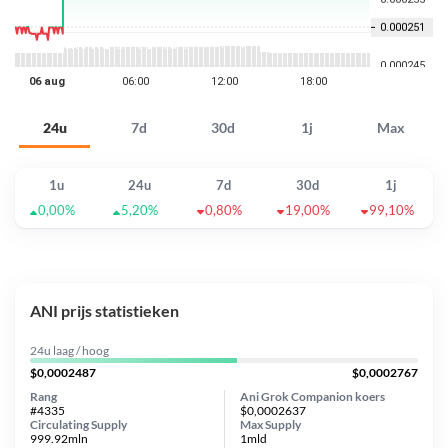
24u
7d
30d
1j
Max
1u
24u
7d
30d
1j
0,00%
5,20%
0,80%
19,00%
99,10%
ANI prijs statistieken
24u laag / hoog
$0,0002487
$0,0002767
Rang
Ani Grok Companion koers
#4335
$0,0002637
Circulating Supply
Max Supply
999.92mln
1mld