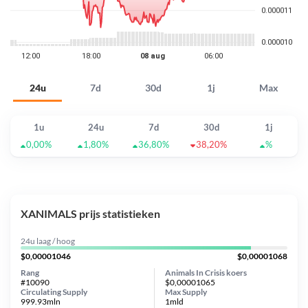
24u
7d
30d
1j
Max
1u
24u
7d
30d
1j
0,00%
1,80%
36,80%
38,20%
%
XANIMALS prijs statistieken
24u laag / hoog
$0,00001046
$0,00001068
Rang
Animals In Crisis koers
#10090
$0,00001065
Circulating Supply
Max Supply
999.93mln
1mld