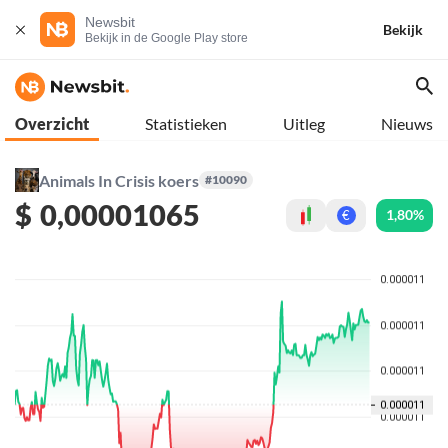
Newsbit
Bekijk
Bekijk in de Google Play store
Overzicht
Statistieken
Uitleg
Nieuws
Animals In Crisis koers
#10090
$
0,00001065
1,80%
€