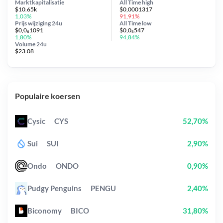
Marktkapitalisatie
All Time
high
$10.65k
$0,0001317
1,03%
91,91%
Prijs wijziging
24u
All Time
low
$0,0₆1091
$0,0₅547
1,80%
94,84%
Volume 24u
$23.08
Populaire koersen
Cysic
CYS
52,70%
Sui
SUI
2,90%
Ondo
ONDO
0,90%
Pudgy Penguins
PENGU
2,40%
Biconomy
BICO
31,80%