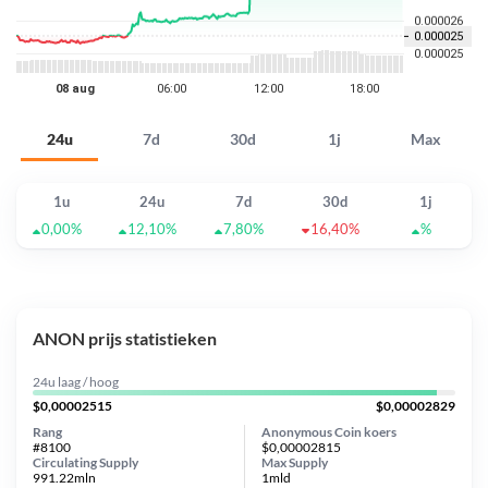
24u
7d
30d
1j
Max
1u
24u
7d
30d
1j
0,00%
12,10%
7,80%
16,40%
%
ANON prijs statistieken
24u laag / hoog
$0,00002515
$0,00002829
Rang
Anonymous Coin koers
#8100
$0,00002815
Circulating Supply
Max Supply
991.22mln
1mld