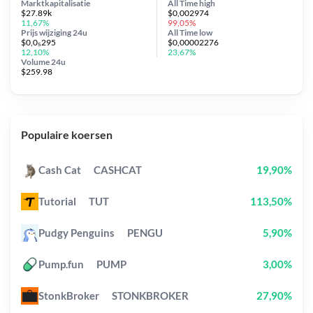
Marktkapitalisatie
All Time
high
$27.89k
$0,002974
11,67%
99,05%
Prijs wijziging
24u
All Time
low
$0,0₅295
$0,00002276
12,10%
23,67%
Volume 24u
$259.98
Populaire koersen
Cash Cat
CASHCAT
19,90%
Tutorial
TUT
113,50%
Pudgy Penguins
PENGU
5,90%
Pump.fun
PUMP
3,00%
StonkBroker
STONKBROKER
27,90%