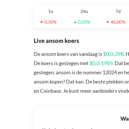
1u
24u
7d
0,30%
0,50%
46,00%
Live ansom koers
De ansom koers van vandaag is
$0,0₅398
. 
De koers is gestegen met
$0,0₇1989
. Dat b
gestegen. ansom is de nummer 12024 en hee
ansom kopen? Dat kan. De beste plekken om
en Coinbase. Je kunt meer aanbieders vind
Wat 