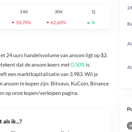
24
14d
30d
1j
50,70%
62,60%
%
R
Al
Het 24 uurs handelsvolume van ansom ligt op $2.
etekent dat de ansom koers met
0,50%
is
Al
ft een marktkapitalisatie van 3.983. Wil je
 ansom te kopen zijn: Bitvavo, KuCoin, Binance
en op onze kopen/verkopen pagina.
Po
als ik...?