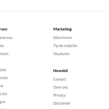
rsen
Marketing
 koersen
Adverteren
oin
Tip de redactie
ereum
Vacatures
dano
Newsbit
ecoin
Contact
na
Over ons
a Inu
Privacy
gon
Disclaimer