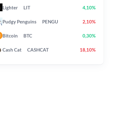
Lighter
LIT
4,10%
Pudgy Penguins
PENGU
2,10%
Bitcoin
BTC
0,30%
Cash Cat
CASHCAT
18,10%