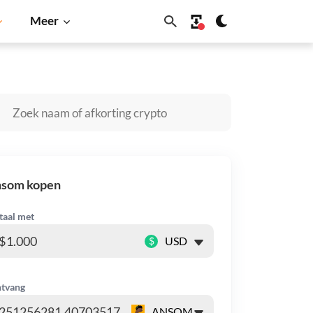
Meer
Solana
BNB
nsom kopen
taal met
$
tvang