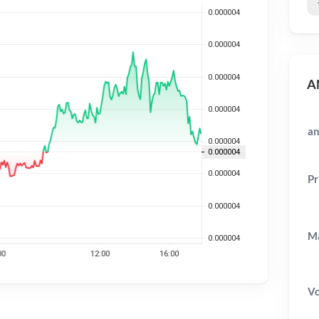
AN
an
Pr
Ma
V