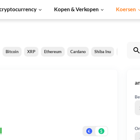
cryptocurrency
Kopen & Verkopen
Koersen
Bitcoin
XRP
Ethereum
Cardano
Shiba Inu
Dogecoin
a
Be
On
€
$