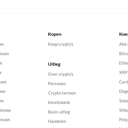
Kopen
Koe
uws
Koop crypto’s
Alle
ieuws
Bitc
ws
Eth
Uitleg
s
XRP
Over crypto’s
euws
Car
Personen
uws
Dog
Crypto termen
uws
Sola
Kennisbank
nieuws
Shib
Basis uitleg
nieuws
Poly
Handelen