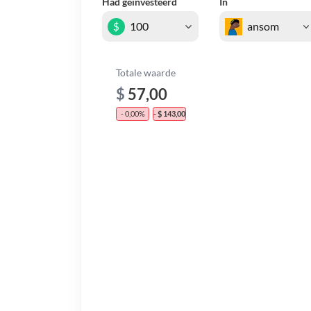
Had geïnvesteerd
In
$
Totale waarde
$
57,00
- 0,00%
- $ 143,00