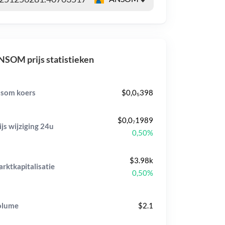
SOM prijs statistieken
som koers
$0,0₅398
$0,0₇1989
ijs wijziging
24u
0,50%
$3.98k
rktkapitalisatie
0,50%
olume
$2.1