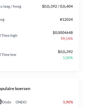
u laag / hoog
$0,0₅392 / 0,0₅404
ang
#12024
$0,0004648
l Time
high
99,14%
$0,0₅392
l Time
low
1,36%
pulaire koersen
Ondo
ONDO
5,90%