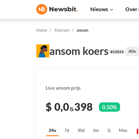
Nieuws
Over 
Home
Koersen
ansom
ansom koers
Alle
#12024
Live ansom prijs
$
0,0₅398
0,50%
24u
7d
30d
3m
1j
Max