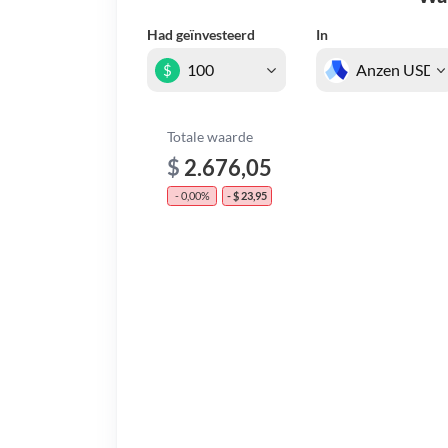
Had geïnvesteerd
In
$
Totale waarde
$
2.676,05
- 0,00%
- $ 23,95