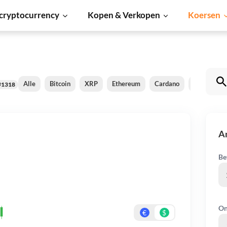
cryptocurrency
Kopen & Verkopen
Koersen
Alle
Bitcoin
XRP
Ethereum
Cardano
Shiba Inu
#1318
A
Be
On
€
$