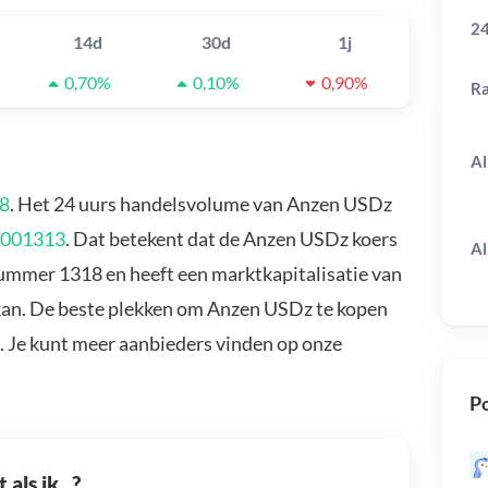
24
14d
30d
1j
0,70%
0,10%
0,90%
R
Al
8
. Het 24 uurs handelsvolume van Anzen USDz
,001313
. Dat betekent dat de Anzen USDz koers
Al
ummer 1318 en heeft een marktkapitalisatie van
kan. De beste plekken om Anzen USDz te kopen
. Je kunt meer aanbieders vinden op onze
Po
als ik...?