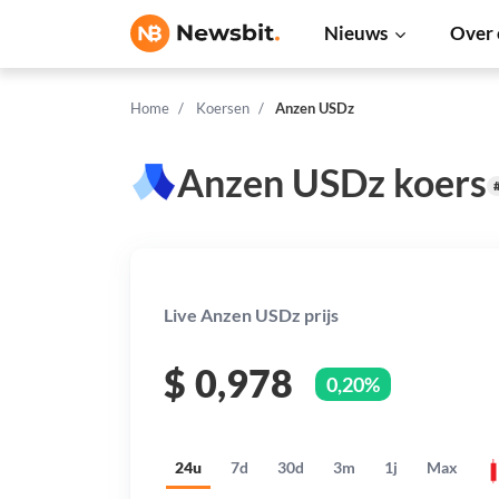
Nieuws
Over 
Home
Koersen
Anzen USDz
Anzen USDz koers
Live Anzen USDz prijs
$
0,978
0,20%
24u
7d
30d
3m
1j
Max