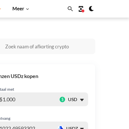
Meer
Dogecoin
Solana
BNB
nzen USDz kopen
taal met
$
tvang