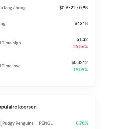
u laag / hoog
$0,9722 / 0,98
ang
#1318
$1,32
l Time
high
25,86%
$0,8212
l Time
low
19,09%
pulaire koersen
Pudgy Penguins
PENGU
0,70%