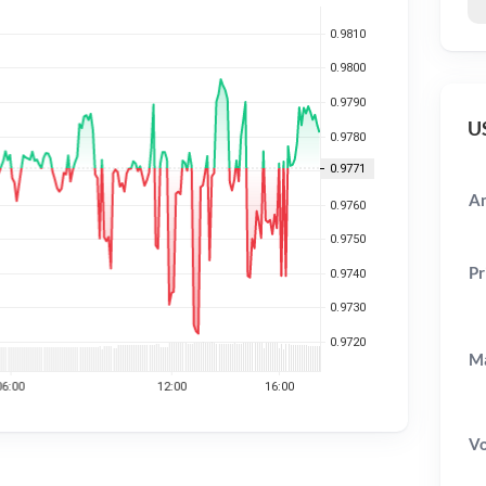
US
An
Pr
Ma
V