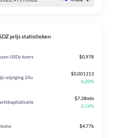
DZ prijs statistieken
zen USDz koers
$0,978
$0,001313
ijs wijziging
24u
0,20%
$7.38mln
rktkapitalisatie
0,14%
olume
$4.77k