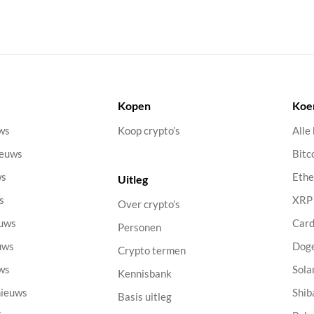
Kopen
Koe
uws
Koop crypto’s
Alle
ieuws
Bitc
ws
Eth
Uitleg
s
XRP
Over crypto’s
euws
Car
Personen
uws
Dog
Crypto termen
uws
Sola
Kennisbank
nieuws
Shib
Basis uitleg