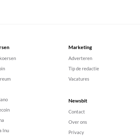
rsen
Marketing
 koersen
Adverteren
oin
Tip de redactie
ereum
Vacatures
dano
Newsbit
ecoin
Contact
na
Over ons
a Inu
Privacy