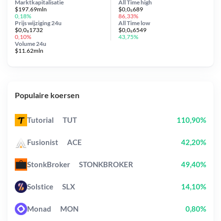
Marktkapitalisatie
All Time
high
$197.69mln
$0,0₅689
0,18%
86,33%
Prijs wijziging
24u
All Time
low
$0,0₈1732
$0,0₆6549
0,10%
43,75%
Volume 24u
$11.62mln
Populaire koersen
Tutorial
TUT
110,90%
Fusionist
ACE
42,20%
StonkBroker
STONKBROKER
49,40%
Solstice
SLX
14,10%
Monad
MON
0,80%