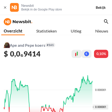
Newsbit
Bekijk
Bekijk in de Google Play store
Overzicht
Statistieken
Uitleg
Nieuws
Ape and Pepe koers
#161
$
0,0₆9414
0,10%
€