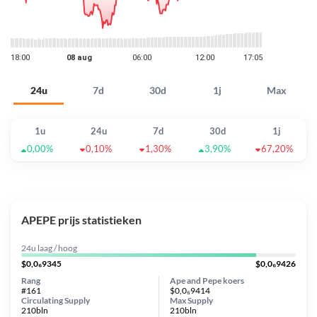
24u
7d
30d
1j
Max
1u
24u
7d
30d
1j
0,00%
0,10%
1,30%
3,90%
67,20%
APEPE prijs statistieken
24u laag / hoog
$0,0₆9345
$0,0₆9426
Rang
Ape and Pepe koers
#161
$0,0₆9414
Circulating Supply
Max Supply
210bln
210bln