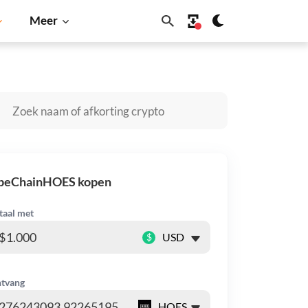
Meer
hiba Inu
Dogecoin
Solana
BNB
peChainHOES kopen
taal met
$
tvang