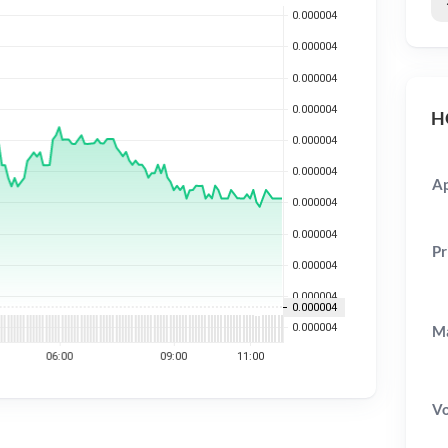
HO
Ap
Pr
Ma
V