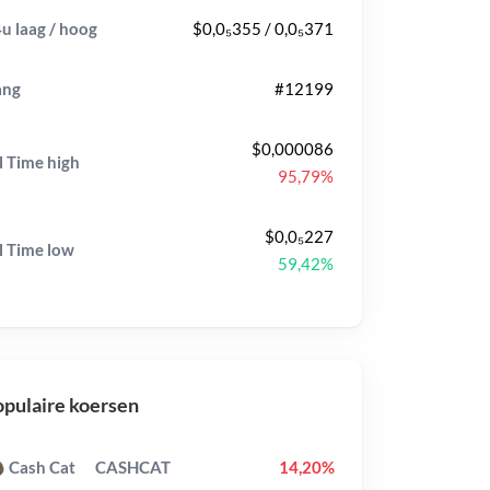
u laag / hoog
$0,0₅355 / 0,0₅371
ang
#12199
$0,000086
l Time
high
95,79%
$0,0₅227
l Time
low
59,42%
pulaire koersen
Cash Cat
CASHCAT
14,20%