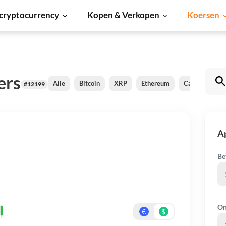
cryptocurrency
Kopen & Verkopen
Koersen
ers
Alle
Bitcoin
XRP
Ethereum
Cardano
S
#12199
A
Be
On
€
$