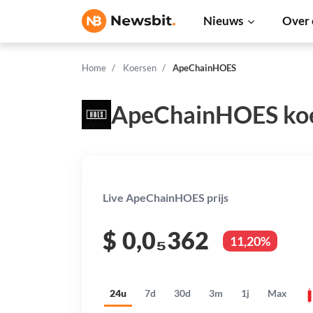
Nieuws
Over 
Home
Koersen
ApeChainHOES
ApeChainHOES ko
Live ApeChainHOES prijs
$
0,0₅362
11,20%
24u
7d
30d
3m
1j
Max