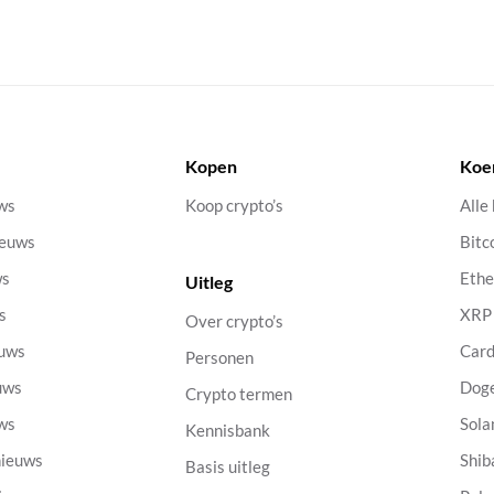
Kopen
Koe
uws
Koop crypto’s
Alle
ieuws
Bitc
ws
Eth
Uitleg
s
XRP
Over crypto’s
euws
Car
Personen
uws
Dog
Crypto termen
uws
Sola
Kennisbank
nieuws
Shib
Basis uitleg