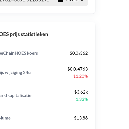
ES prijs statistieken
eChainHOES koers
$0,0₅362
$0,0₇4763
ijs wijziging
24u
11,20%
$3.62k
rktkapitalisatie
1,33%
olume
$13.88