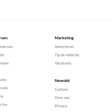
rsen
Marketing
 koersen
Adverteren
oin
Tip de redactie
ereum
Vacatures
dano
Newsbit
ecoin
Contact
na
Over ons
a Inu
Privacy