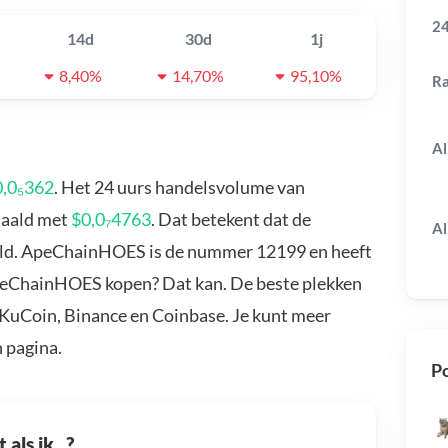
24
14d
30d
1j
8,40%
14,70%
95,10%
R
Al
0,0₅362
. Het 24 uurs handelsvolume van
daald met
$0,0₇4763
. Dat betekent dat de
Al
ald. ApeChainHOES is de nummer 12199 en heeft
ApeChainHOES kopen? Dat kan. De beste plekken
KuCoin, Binance en Coinbase. Je kunt meer
 pagina.
Po
als ik...?