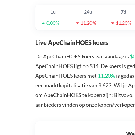
1u
24u
7d
0,00%
11,20%
11,20%
Live ApeChainHOES koers
De ApeChainHOES koers van vandaag is
$
ApeChainHOES ligt op $14. De koers is ge
ApeChainHOES koers met
11,20%
is geda
een marktkapitalisatie van 3.623. Wil je 
om ApeChainHOES te kopen zijn: Bitvavo, 
aanbieders vinden op onze kopen/verkopen
Wat 