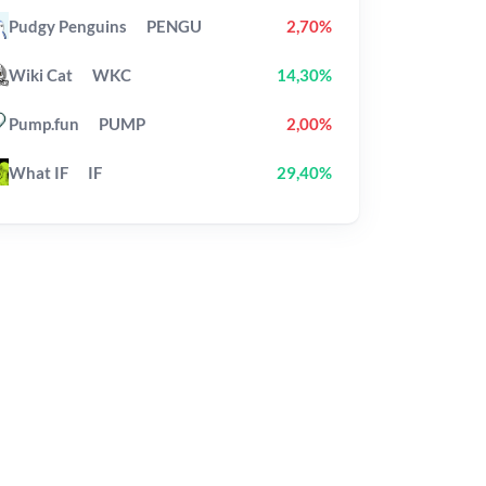
Pudgy Penguins
PENGU
2,70%
Wiki Cat
WKC
14,30%
Pump.fun
PUMP
2,00%
What IF
IF
29,40%