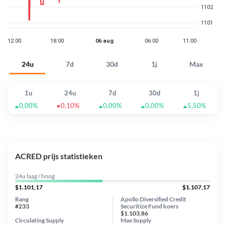
24u
7d
30d
1j
Max
1u
24u
7d
30d
1j
0,00%
0,10%
0,00%
0,00%
5,50%
ACRED prijs statistieken
24u laag / hoog
$1.101,17
$1.107,17
Rang
Apollo Diversified Credit
#233
Securitize Fund koers
$1.103,86
Circulating Supply
Max Supply