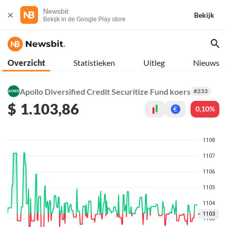
Newsbit
Bekijk
Bekijk in de Google Play store
Overzicht
Statistieken
Uitleg
Nieuws
Apollo Diversified Credit Securitize Fund koers
#233
$
1.103,86
0,10%
€