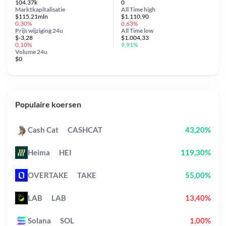
104.37k
0
Marktkapitalisatie
All Time
high
$115.21mln
$1.110,90
0,30%
0,63%
Prijs wijziging
24u
All Time
low
$-3,28
$1.004,33
0,10%
9,91%
Volume 24u
$0
Populaire koersen
Cash Cat
CASHCAT
43,20%
Heima
HEI
119,30%
OVERTAKE
TAKE
55,00%
LAB
LAB
13,40%
Solana
SOL
1,00%