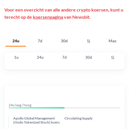
Voor een overzicht van alle andere crypto koersen, kunt u
terecht op de
koersenpagina
van Newsbit.
24u
7d
30d
1j
Max
1u
24u
7d
30d
1j
24u laag / hoog
Apollo Global Management
Circulating Supply
(Ondo Tokenized Stock) koers