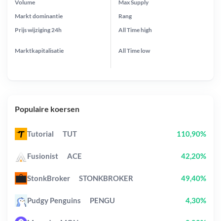
Volume
Max Supply
Markt dominantie
Rang
Prijs wijziging
24h
All Time
high
Marktkapitalisatie
All Time
low
Populaire koersen
Tutorial
TUT
110,90%
Fusionist
ACE
42,20%
StonkBroker
STONKBROKER
49,40%
Pudgy Penguins
PENGU
4,30%