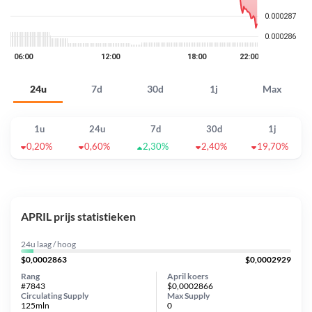
24u
7d
30d
1j
Max
1u
24u
7d
30d
1j
0,20%
0,60%
2,30%
2,40%
19,70%
APRIL prijs statistieken
24u laag / hoog
$0,0002863
$0,0002929
Rang
April koers
#7843
$0,0002866
Circulating Supply
Max Supply
125mln
0