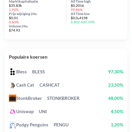
Marktkapitalisatie
All Time
high
$35.83k
$0,2016
1,92%
99,86%
Prijs wijziging
24u
All Time
low
$0,01
$0,0₈4158
0,60%
6.892.420,19%
Volume 24u
$74.93
Populaire koersen
Bless
BLESS
97,30%
Cash Cat
CASHCAT
23,50%
StonkBroker
STONKBROKER
48,00%
Uniswap
UNI
4,50%
Pudgy Penguins
PENGU
1,20%