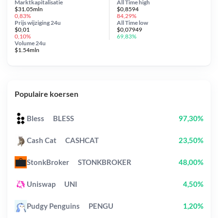
Marktkapitalisatie
All Time
high
$31.05mln
$0,8594
0,83%
84,29%
Prijs wijziging
24u
All Time
low
$0,01
$0,07949
0,10%
69,83%
Volume 24u
$1.54mln
Populaire koersen
Bless
BLESS
97,30%
Cash Cat
CASHCAT
23,50%
StonkBroker
STONKBROKER
48,00%
Uniswap
UNI
4,50%
Pudgy Penguins
PENGU
1,20%