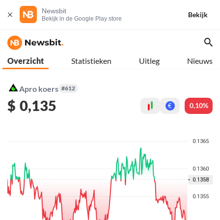
Newsbit
Bekijk
Bekijk in de Google Play store
Overzicht
Statistieken
Uitleg
Nieuws
Apro koers
#612
$
0,135
0,10%
€