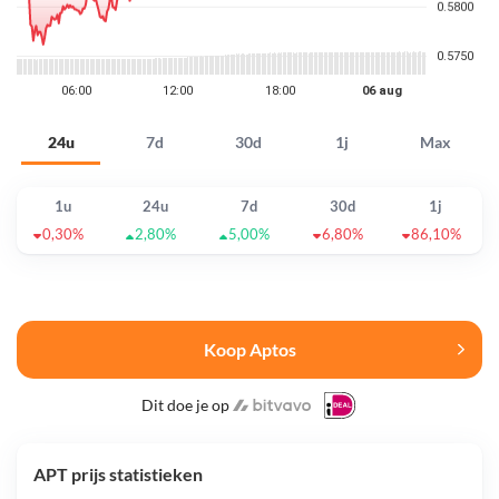
24u
7d
30d
1j
Max
1u
24u
7d
30d
1j
0,30%
2,80%
5,00%
6,80%
86,10%
Koop Aptos
Dit doe je op
APT prijs statistieken