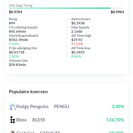
24u laag / hoog
$0,5761
$0,5961
Rang
Aptos koers
#99
$0,5938
Circulating Supply
Max Supply
845.69mln
2.1mld
Marktkapitalisatie
All Time
high
$502.39mln
$19,92
3,03%
97,02%
Prijs wijziging
24u
All Time
low
$0,01718
$0,5455
2,80%
8,86%
Volume 24u
$39.83mln
Populaire koersen
Pudgy Penguins
PENGU
3,30%
Bless
BLESS
134,70%