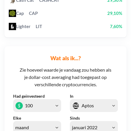
Cash Cat
CASHCAT
29,30%
Cap
CAP
29,10%
Lighter
LIT
7,60%
Wat als ik...?
Zie hoeveel waarde je vandaag zou hebben als
je dollar-cost averaging had toegepast op
verschillende cryptocurrencies.
Had geïnvesteerd
In
$
Elke
Sinds