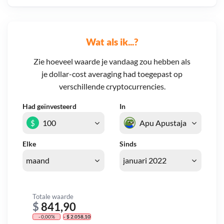
Wat als ik...?
Zie hoeveel waarde je vandaag zou hebben als
je dollar-cost averaging had toegepast op
verschillende cryptocurrencies.
Had geïnvesteerd
In
$
Elke
Sinds
Totale waarde
$
841,90
- 0,00%
- $ 2.058,10