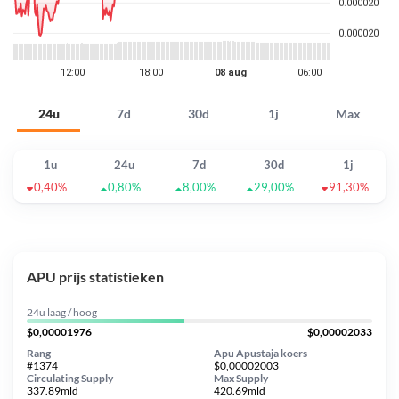
24u
7d
30d
1j
Max
1u
24u
7d
30d
1j
0,40%
0,80%
8,00%
29,00%
91,30%
APU prijs statistieken
24u laag / hoog
$0,00001976
$0,00002033
Rang
Apu Apustaja koers
#1374
$0,00002003
Circulating Supply
Max Supply
337.89mld
420.69mld