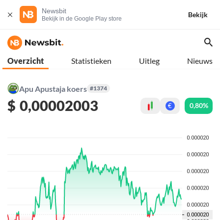
Newsbit
Bekijk
Bekijk in de Google Play store
Overzicht
Statistieken
Uitleg
Nieuws
Apu Apustaja koers
#1374
$
0,00002003
0,80%
€