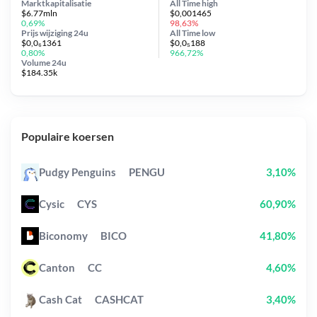
Marktkapitalisatie
All Time
high
$6.77mln
$0,001465
0,69%
98,63%
Prijs wijziging
24u
All Time
low
$0,0₆1361
$0,0₅188
0,80%
966,72%
Volume 24u
$184.35k
Populaire koersen
Pudgy Penguins
PENGU
3,10%
Cysic
CYS
60,90%
Biconomy
BICO
41,80%
Canton
CC
4,60%
Cash Cat
CASHCAT
3,40%