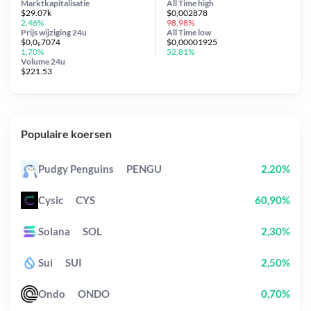
Marktkapitalisatie
All Time
high
$29.07k
$0,002878
2,46%
98,98%
Prijs wijziging
24u
All Time
low
$0,0₆7074
$0,00001925
1,70%
52,81%
Volume 24u
$221.53
Populaire koersen
Pudgy Penguins
PENGU
2,20%
Cysic
CYS
60,90%
Solana
SOL
2,30%
Sui
SUI
2,50%
Ondo
ONDO
0,70%