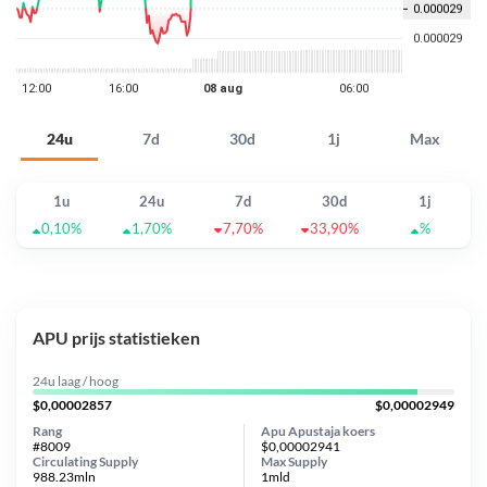
24u
7d
30d
1j
Max
1u
24u
7d
30d
1j
0,10%
1,70%
7,70%
33,90%
%
APU prijs statistieken
24u laag / hoog
$0,00002857
$0,00002949
Rang
Apu Apustaja koers
#8009
$0,00002941
Circulating Supply
Max Supply
988.23mln
1mld