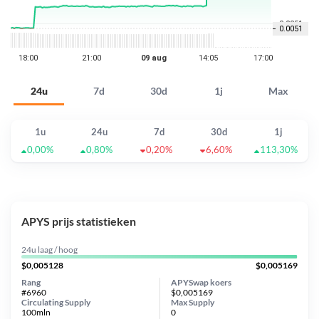
24u
7d
30d
1j
Max
1u
24u
7d
30d
1j
0,00%
0,80%
0,20%
6,60%
113,30%
APYS prijs statistieken
24u laag / hoog
$0,005128
$0,005169
Rang
APYSwap koers
#6960
$0,005169
Circulating Supply
Max Supply
100mln
0