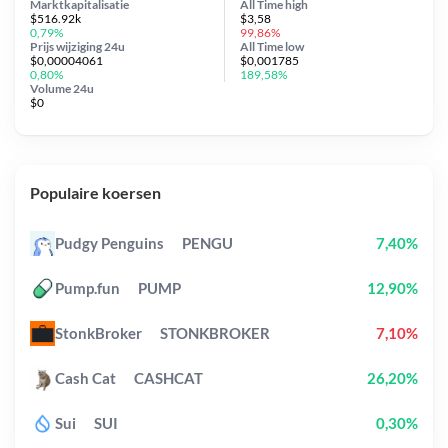
Marktkapitalisatie
All Time
high
$516.92k
$3,58
0,79%
99,86%
Prijs wijziging
24u
All Time
low
$0,00004061
$0,001785
0,80%
189,58%
Volume 24u
$0
Populaire koersen
Pudgy Penguins
PENGU
7,40%
Pump.fun
PUMP
12,90%
StonkBroker
STONKBROKER
7,10%
Cash Cat
CASHCAT
26,20%
Sui
SUI
0,30%