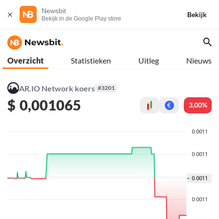
Newsbit
Bekijk
Bekijk in de Google Play store
Overzicht
Statistieken
Uitleg
Nieuws
AR.IO Network koers
#3201
$
0,001065
3,00%
€