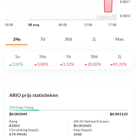
24u
7d
30d
1j
Max
1u
24u
7d
30d
1j
2,00%
3,00%
3,10%
18,00%
89,20%
ARIO prijs statistieken
24u laag / hoog
$0,001045
$0,001125
Rang
AR.IO Network koers
#3201
$0,001065
Circulating Supply
Max Supply
674.49mln
1mld