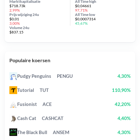
Marktkapitalisatie
All Time
high
$718.73k
$0,04661
2,99%
97,71%
Prijs wijziging
24u
All Time
low
$0,01
$0,0007314
3,00%
45,67%
Volume 24u
$837.15
Populaire koersen
Pudgy Penguins
PENGU
4,30%
Tutorial
TUT
110,90%
Fusionist
ACE
42,20%
Cash Cat
CASHCAT
4,40%
The Black Bull
ANSEM
4,30%